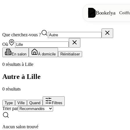
Bookelya
Coiff
Que cherchez-vous ?
Coiffure
✂️
Coupes, brush
Où
En salon
À domicile
Réinitialiser
Institut
✨
Soins visage, 
0
résultats à Lille
Autre à Lille
👁️
Cils & sourc
0
résultats
Esthétique
⭐
Soins avancés
Type
Ville
Quand
Filtres
Trier par
Spa
🌸
Massages, déte
Aucun salon trouvé