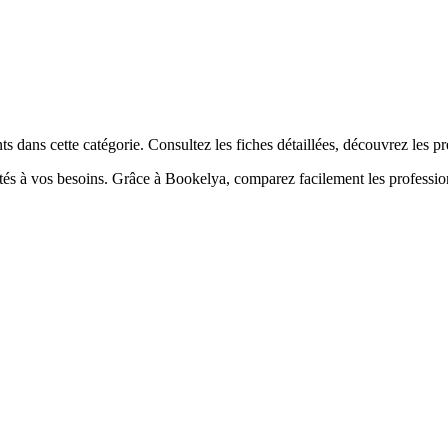
☀️
en-être
Centre de bronzage
💎
Piercing
h, custom, retouches
s dans cette catégorie. Consultez les fiches détaillées, découvrez les p
ptés à vos besoins. Grâce à Bookelya, comparez facilement les profession