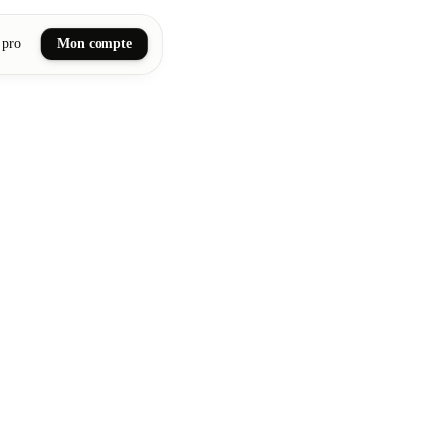
 pro
Mon compte
ail art
tiques, bien-être