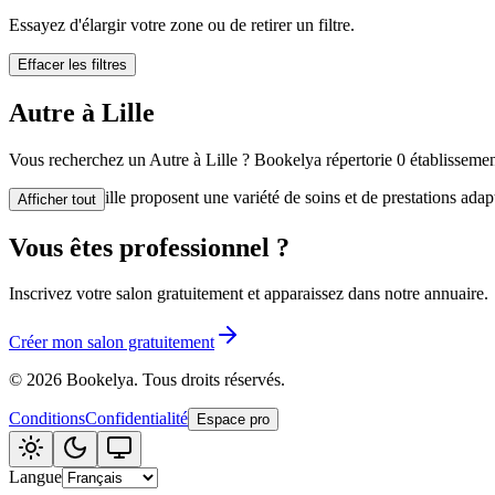
🪷
Centre de bi
Essayez d'élargir votre zone ou de retirer un filtre.
Effacer les filtres
Tatouage
🖋️
Autre à Lille
Tatouage, flas
Vous recherchez un Autre à Lille ? Bookelya répertorie 0 établissement
🏢
Autre
Les Autre à Lille proposent une variété de soins et de prestations ada
Afficher tout
Vous êtes professionnel ?
Inscrivez votre salon gratuitement et apparaissez dans notre annuaire.
Créer mon salon gratuitement
©
2026
Bookelya
.
Tous droits réservés.
Conditions
Confidentialité
Espace pro
Langue