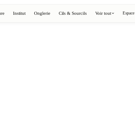
ure
Institut
Onglerie
Cils & Sourcils
Voir tout
Espace
Voir l'annuaire complet
Barbier
💈
ing, coloration
Barbe, rasage, dégradés
Onglerie
💅
épilation, maquillage
Manucure, semi-permanent, n
💄
ils
Maquillage permanent
⚡
Épilation laser
, esthétique
Massage
💆
nte, rituels
Massages relaxants, thérapeu