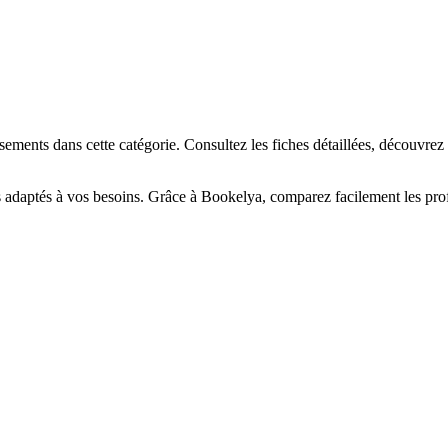
☀️
en-être
Centre de bronzage
💎
Piercing
h, custom, retouches
ements dans cette catégorie. Consultez les fiches détaillées, découvrez 
s adaptés à vos besoins. Grâce à Bookelya, comparez facilement les profe