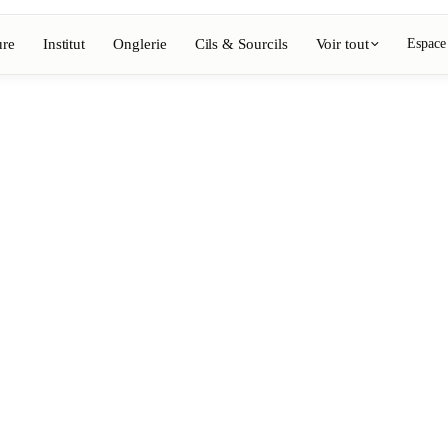
ure
Institut
Onglerie
Cils & Sourcils
Voir tout
Espace
Voir l'annuaire complet
Barbier
💈
ing, coloration
Barbe, rasage, dégradés
Onglerie
💅
épilation, maquillage
Manucure, semi-permanent, n
💄
ils
Maquillage permanent
⚡
Épilation laser
, esthétique
Massage
💆
nte, rituels
Massages relaxants, thérapeu