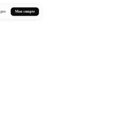
 pro
Mon compte
ail art
tiques, bien-être