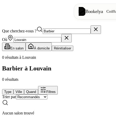
Bookelya
Coiff
Que cherchez-vous ?
Coiffure
✂️
Coupes, brush
Où
En salon
À domicile
Réinitialiser
Institut
✨
Soins visage, 
0
résultats à Louvain
Barbier à Louvain
👁️
Cils & sourc
0
résultats
Esthétique
⭐
Soins avancés
Type
Ville
Quand
Filtres
Trier par
Spa
🌸
Massages, déte
Aucun salon trouvé