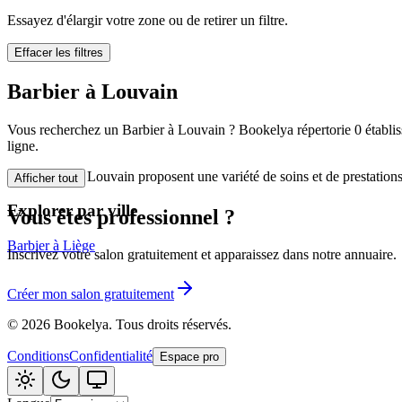
🪷
Centre de bi
Essayez d'élargir votre zone ou de retirer un filtre.
Effacer les filtres
Tatouage
🖋️
Barbier à Louvain
Tatouage, flas
Vous recherchez un Barbier à Louvain ? Bookelya répertorie 0 établiss
🏢
Autre
ligne.
Les Barbier à Louvain proposent une variété de soins et de prestation
Afficher tout
Explorer par ville
Vous êtes professionnel ?
Barbier à Liège
Inscrivez votre salon gratuitement et apparaissez dans notre annuaire.
Créer mon salon gratuitement
©
2026
Bookelya
.
Tous droits réservés.
Conditions
Confidentialité
Espace pro