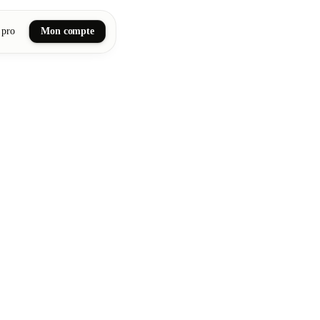
 pro
Mon compte
ail art
tiques, bien-être