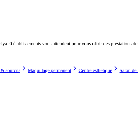
☀️
en-être
Centre de bronzage
💎
Piercing
h, custom, retouches
ya. 0 établissements vous attendent pour vous offrir des prestations de 
 & sourcils
Maquillage permanent
Centre esthétique
Salon de