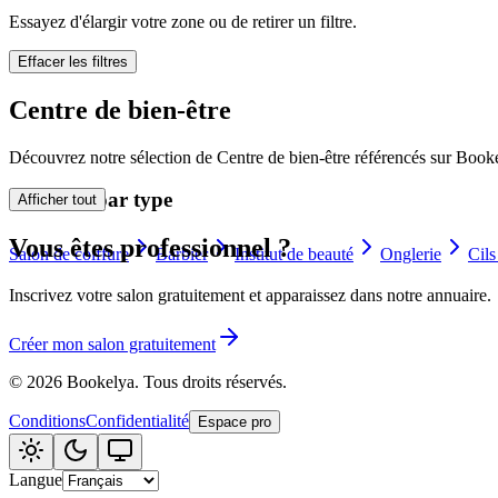
🪷
Essayez d'élargir votre zone ou de retirer un filtre.
Centre de bi
Effacer les filtres
Tatouage
🖋️
Centre de bien-être
Tatouage, flas
Découvrez notre sélection de Centre de bien-être référencés sur Bookel
🏢
Autre
Explorer par type
Afficher tout
Vous êtes professionnel ?
Salon de coiffure
Barbier
Institut de beauté
Onglerie
Cils
Inscrivez votre salon gratuitement et apparaissez dans notre annuaire.
Créer mon salon gratuitement
©
2026
Bookelya
.
Tous droits réservés.
Conditions
Confidentialité
Espace pro
Langue