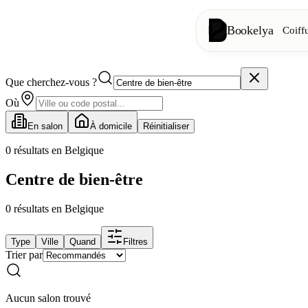
Bookelya
Coiff
Que cherchez-vous ?
Coiffure
✂️
Coupes, brush
Où
En salon
À domicile
Réinitialiser
Institut
✨
Soins visage, 
0
résultats en Belgique
Centre de bien-être
👁️
Cils & sourc
0
résultats
en Belgique
Esthétique
⭐
Soins avancés
Type
Ville
Quand
Filtres
Trier par
Spa
🌸
Massages, déte
Aucun salon trouvé