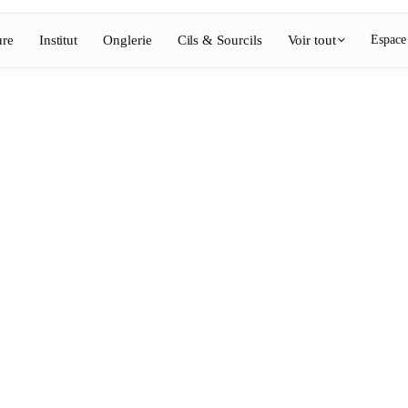
ure
Institut
Onglerie
Cils & Sourcils
Voir tout
Espace
Voir l'annuaire complet
Barbier
💈
ing, coloration
Barbe, rasage, dégradés
Onglerie
💅
épilation, maquillage
Manucure, semi-permanent, n
💄
ils
Maquillage permanent
⚡
Épilation laser
, esthétique
Massage
💆
nte, rituels
Massages relaxants, thérapeu