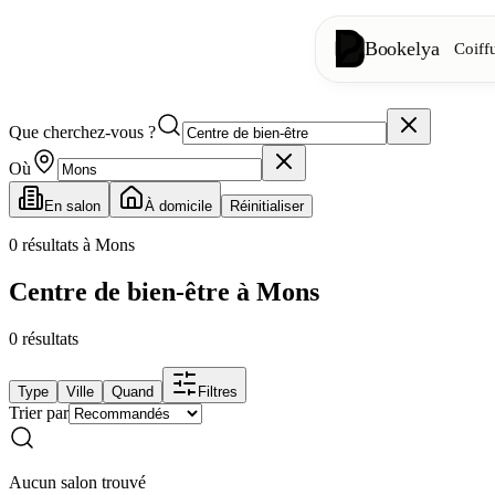
Bookelya
Coiff
Que cherchez-vous ?
Coiffure
✂️
Coupes, brush
Où
En salon
À domicile
Réinitialiser
Institut
✨
Soins visage, 
0
résultats à Mons
Centre de bien-être à Mons
👁️
Cils & sourc
0
résultats
Esthétique
⭐
Soins avancés
Type
Ville
Quand
Filtres
Trier par
Spa
🌸
Massages, déte
Aucun salon trouvé