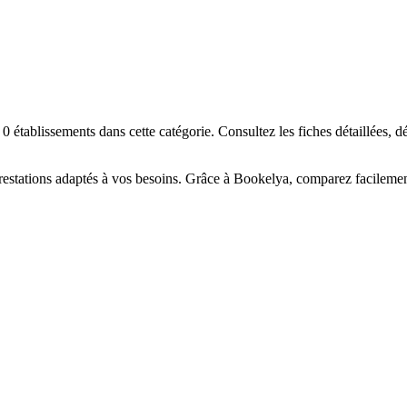
☀️
en-être
Centre de bronzage
💎
Piercing
h, custom, retouches
établissements dans cette catégorie. Consultez les fiches détaillées, d
estations adaptés à vos besoins. Grâce à Bookelya, comparez facilement 