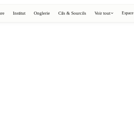
ure
Institut
Onglerie
Cils & Sourcils
Voir tout
Espace
Voir l'annuaire complet
Barbier
💈
ing, coloration
Barbe, rasage, dégradés
Onglerie
💅
épilation, maquillage
Manucure, semi-permanent, n
💄
ils
Maquillage permanent
⚡
Épilation laser
, esthétique
Massage
💆
nte, rituels
Massages relaxants, thérapeu