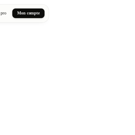
 pro
Mon compte
ail art
tiques, bien-être