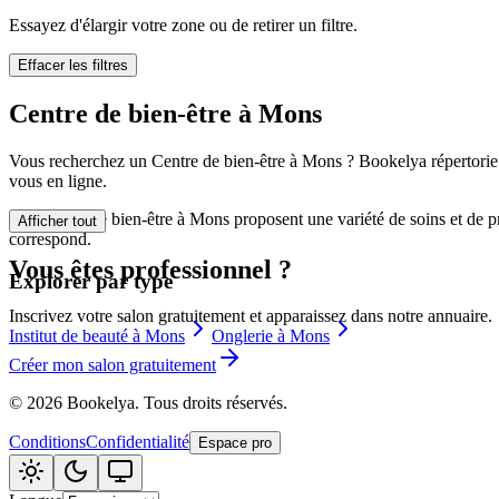
🪷
Centre de bi
Essayez d'élargir votre zone ou de retirer un filtre.
Effacer les filtres
Tatouage
🖋️
Centre de bien-être à Mons
Tatouage, flas
Vous recherchez un Centre de bien-être à Mons ? Bookelya répertorie 0 
🏢
Autre
vous en ligne.
Les Centre de bien-être à Mons proposent une variété de soins et de pr
Afficher tout
correspond.
Vous êtes professionnel ?
Explorer par type
Inscrivez votre salon gratuitement et apparaissez dans notre annuaire.
Institut de beauté à Mons
Onglerie à Mons
Créer mon salon gratuitement
©
2026
Bookelya
.
Tous droits réservés.
Conditions
Confidentialité
Espace pro