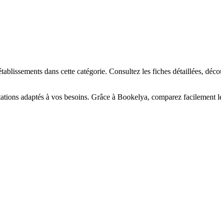
☀️
en-être
Centre de bronzage
💎
Piercing
h, custom, retouches
ablissements dans cette catégorie. Consultez les fiches détaillées, déc
tations adaptés à vos besoins. Grâce à Bookelya, comparez facilement les