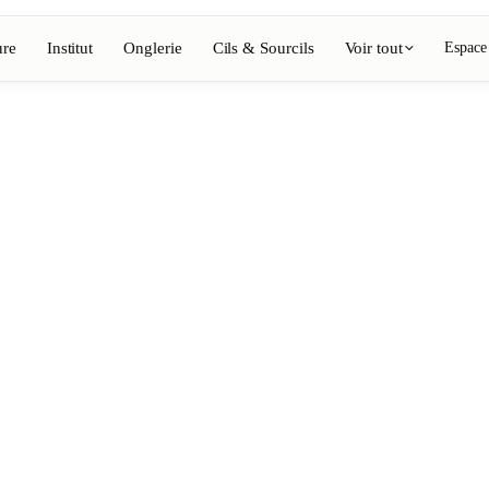
ure
Institut
Onglerie
Cils & Sourcils
Voir tout
Espace
Voir l'annuaire complet
Barbier
💈
ing, coloration
Barbe, rasage, dégradés
Onglerie
💅
épilation, maquillage
Manucure, semi-permanent, n
💄
ils
Maquillage permanent
⚡
Épilation laser
, esthétique
Massage
💆
nte, rituels
Massages relaxants, thérapeu