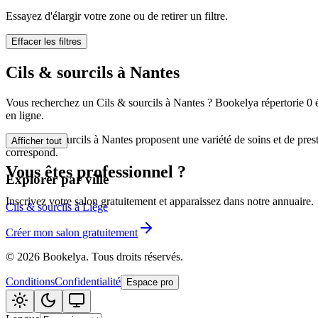
🪷
Centre de bi
Essayez d'élargir votre zone ou de retirer un filtre.
Effacer les filtres
Tatouage
🖋️
Cils & sourcils à Nantes
Tatouage, flas
Vous recherchez un Cils & sourcils à Nantes ? Bookelya répertorie 0 ét
🏢
Autre
en ligne.
Les Cils & sourcils à Nantes proposent une variété de soins et de pres
Afficher tout
correspond.
Vous êtes professionnel ?
Explorer par ville
Inscrivez votre salon gratuitement et apparaissez dans notre annuaire.
Cils & sourcils à Liège
Créer mon salon gratuitement
©
2026
Bookelya
.
Tous droits réservés.
Conditions
Confidentialité
Espace pro