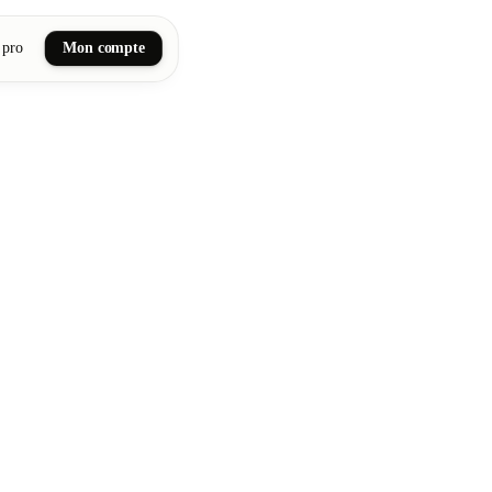
 pro
Mon compte
ail art
tiques, bien-être