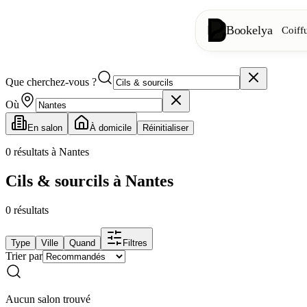
Bookelya
Coiff
Que cherchez-vous ?
Coiffure
✂️
Coupes, brush
Où
En salon
À domicile
Réinitialiser
Institut
✨
Soins visage, 
0
résultats à Nantes
Cils & sourcils à Nantes
👁️
Cils & sourc
0
résultats
Esthétique
⭐
Soins avancés
Type
Ville
Quand
Filtres
Trier par
Spa
🌸
Massages, déte
Aucun salon trouvé