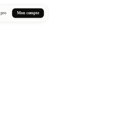
 pro
Mon compte
ail art
tiques, bien-être