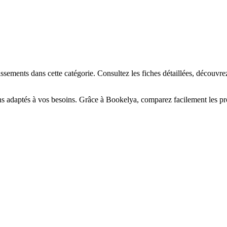
☀️
en-être
Centre de bronzage
💎
Piercing
h, custom, retouches
sements dans cette catégorie. Consultez les fiches détaillées, découvre
ns adaptés à vos besoins. Grâce à Bookelya, comparez facilement les prof