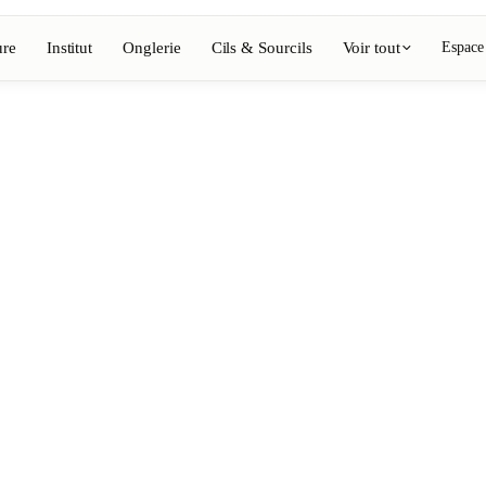
ure
Institut
Onglerie
Cils & Sourcils
Voir tout
Espace
Voir l'annuaire complet
Barbier
💈
ing, coloration
Barbe, rasage, dégradés
Onglerie
💅
épilation, maquillage
Manucure, semi-permanent, n
💄
ils
Maquillage permanent
⚡
Épilation laser
, esthétique
Massage
💆
nte, rituels
Massages relaxants, thérapeu