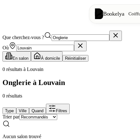
Bookelya
Coiff
Que cherchez-vous ?
Coiffure
✂️
Coupes, brush
Où
En salon
À domicile
Réinitialiser
Institut
✨
Soins visage, 
0
résultats à Louvain
Onglerie à Louvain
👁️
Cils & sourc
0
résultats
Esthétique
⭐
Soins avancés
Type
Ville
Quand
Filtres
Trier par
Spa
🌸
Massages, déte
Aucun salon trouvé