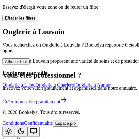
🪷
Centre de bi
Essayez d'élargir votre zone ou de retirer un filtre.
Effacer les filtres
Tatouage
🖋️
Onglerie à Louvain
Tatouage, flas
Vous recherchez un Onglerie à Louvain ? Bookelya répertorie 0 établis
🏢
Autre
ligne.
Les Onglerie à Louvain proposent une variété de soins et de prestatio
Afficher tout
Explorer par ville
Vous êtes professionnel ?
Onglerie à Liège
Onglerie à Charleroi
Onglerie à Namur
Inscrivez votre salon gratuitement et apparaissez dans notre annuaire.
Créer mon salon gratuitement
©
2026
Bookelya
.
Tous droits réservés.
Conditions
Confidentialité
Espace pro