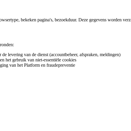
rowsertype, bekeken pagina's, bezoekduur. Deze gegevens worden verza
gronden:
de levering van de dienst (accountbeheer, afspraken, meldingen)
 het gebruik van niet-essentiële cookies
iging van het Platform en fraudepreventie
ties
 overzicht van het platform voor uw salon