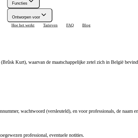
Functies
Ontworpen voor
Hoe het werkt
Tarieven
FAQ
Blog
rûsk Kurt), waarvan de maatschappelijke zetel zich in België bevind
nnummer, wachtwoord (versleuteld), en voor professionals, de naam en 
 toegewezen professional, eventuele notities.