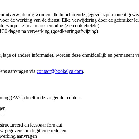
countverwijdering worden alle bijbehorende gegevens permanent gewis
 voor de werking van de dienst. Elke verwijdering door de gebruiker l
erworpen zijn aan toestemming (zie cookiebeleid)
d 30 dagen na verwerking (goedkeuring/afwijzing)
 bijlage of andere informatie), worden deze onmiddellijk en permanent
vens aanvragen via
contact@bookelya.com
.
ing (AVG) heeft u de volgende rechten:
gen
en
tructureerd en leesbaar formaat
uw gegevens om legitieme redenen
rwerking aanvragen