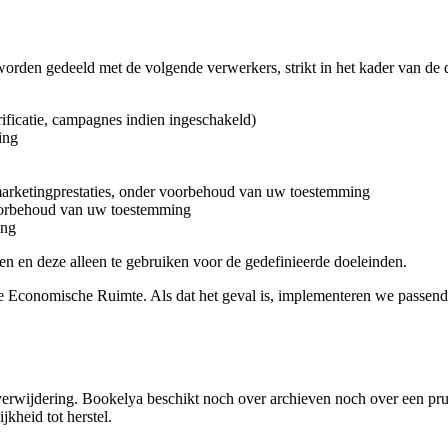
den gedeeld met de volgende verwerkers, strikt in het kader van de d
ificatie, campagnes indien ingeschakeld)
ing
marketingprestaties, onder voorbehoud van uw toestemming
voorbehoud van uw toestemming
ing
n en deze alleen te gebruiken voor de gedefinieerde doeleinden.
Economische Ruimte. Als dat het geval is, implementeren we passend
verwijdering. Bookelya beschikt noch over archieven noch over een pr
jkheid tot herstel.