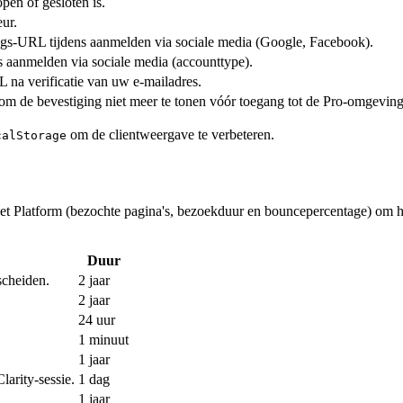
pen of gesloten is.
ur.
ings-URL tijdens aanmelden via sociale media (Google, Facebook).
ns aanmelden via sociale media (accounttype).
L na verificatie van uw e-mailadres.
m de bevestiging niet meer te tonen vóór toegang tot de Pro-omgeving
om de clientweergave te verbeteren.
calStorage
et Platform (bezochte pagina's, bezoekduur en bouncepercentage) om 
Duur
scheiden.
2 jaar
2 jaar
ties
24 uur
 overzicht van het platform voor uw salon
1 minuut
1 jaar
arity-sessie.
1 dag
1 jaar