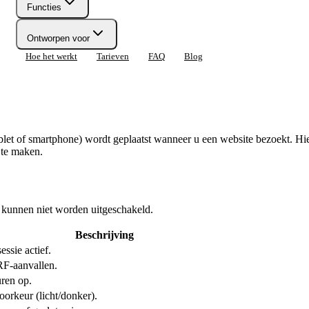
Functies
Ontworpen voor
Hoe het werkt
Tarieven
FAQ
Blog
tablet of smartphone) wordt geplaatst wanneer u een website bezoekt. 
 te maken.
 kunnen niet worden uitgeschakeld.
Beschrijving
ssie actief.
F-aanvallen.
ren op.
rkeur (licht/donker).