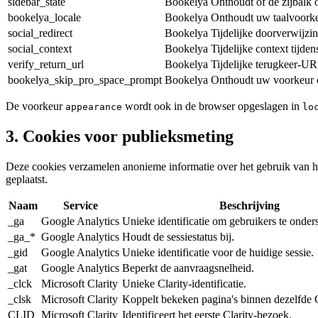
sidebar_state
Bookelya
Onthoudt of de zijbalk o
bookelya_locale
Bookelya
Onthoudt uw taalvoorke
social_redirect
Bookelya
Tijdelijke doorverwijz
social_context
Bookelya
Tijdelijke context tijde
verify_return_url
Bookelya
Tijdelijke terugkeer-UR
bookelya_skip_pro_space_prompt
Bookelya
Onthoudt uw voorkeur o
De voorkeur
wordt ook in de browser opgeslagen in
appearance
lo
3. Cookies voor publieksmeting
Deze cookies verzamelen anonieme informatie over het gebruik van h
geplaatst.
Naam
Service
Beschrijving
_ga
Google Analytics
Unieke identificatie om gebruikers te onder
_ga_*
Google Analytics
Houdt de sessiestatus bij.
Alle func
_gid
Google Analytics
Unieke identificatie voor de huidige sessie.
Volledig
_gat
Google Analytics
Beperkt de aanvraagsnelheid.
_clck
Microsoft Clarity
Unieke Clarity-identificatie.
_clsk
Microsoft Clarity
Koppelt bekeken pagina's binnen dezelfde Cl
CLID
Microsoft Clarity
Identificeert het eerste Clarity-bezoek.