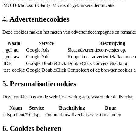
MUID
Microsoft Clarity
Microsoft-gebruikersidentificatie.
4. Advertentiecookies
Deze cookies maken het meten van advertentiecampagnes en remarket
Naam
Service
Beschrijving
_gcl_au
Google Ads
Slaat advertentieconversies op.
_gcl_aw
Google Ads
Koppelt een advertentieklik aan een
IDE
Google DoubleClick
DoubleClick-conversietracking.
test_cookie
Google DoubleClick
Controleert of de browser cookies a
5. Personalisatiecookies
Deze cookies passen de website-ervaring aan, waaronder de livechat
Naam
Service
Beschrijving
Duur
crisp-client/*
Crisp
Onthoudt uw livechatsessie.
6 maanden
6. Cookies beheren