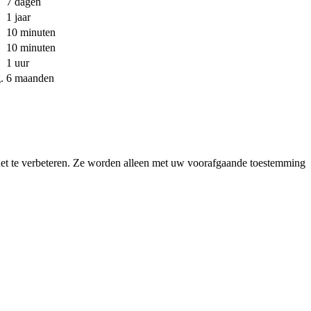
7 dagen
1 jaar
10 minuten
10 minuten
1 uur
.
6 maanden
het te verbeteren. Ze worden alleen met uw voorafgaande toestemming