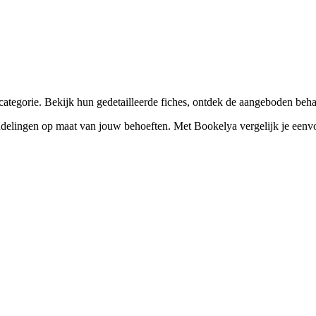
☀️
Zonnebankstudio
💎
Piercing
ategorie. Bekijk hun gedetailleerde fiches, ontdek de aangeboden beha
lingen op maat van jouw behoeften. Met Bookelya vergelijk je eenvoudig