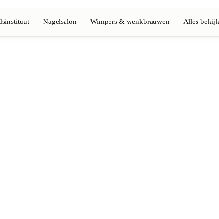
sinstituut
Nagelsalon
Wimpers & wenkbrauwen
Alles bekij
Volledige gids bekijken
Barbier
💈
Baard, scheren, fades
Nagelsalon
💅
ke-up
Manicure, semi-permanent, n
💄
Permanente make-up
⚡
Laserontharing
tiek
Massage
💆
Ontspannende, therapeutisc