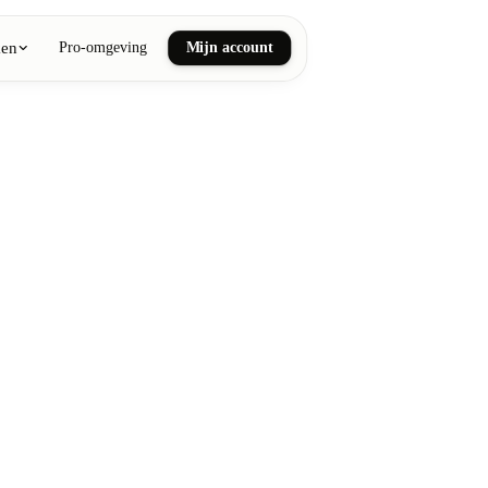
ken
Pro-omgeving
Mijn account
ail art
he en wellnessmassages