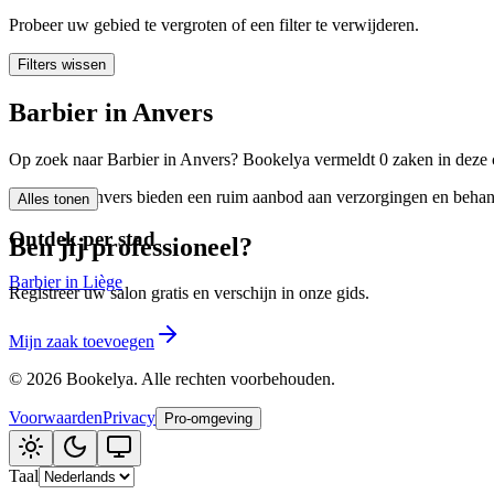
🪷
Wellnesscentrum
Probeer uw gebied te vergroten of een filter te verwijderen.
Filters wissen
Tatouage
🖋️
Barbier in Anvers
Tatouage, flash, custom, retouches
Op zoek naar Barbier in Anvers? Bookelya vermeldt 0 zaken in deze c
🏢
Andere
Barbier in Anvers bieden een ruim aanbod aan verzorgingen en behande
Alles tonen
Ontdek per stad
Ben jij professioneel?
Barbier in Liège
Registreer uw salon gratis en verschijn in onze gids.
Mijn zaak toevoegen
©
2026
Bookelya
.
Alle rechten voorbehouden.
Voorwaarden
Privacy
Pro-omgeving
Taal