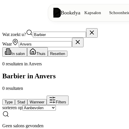
Bookelya
Kapsalon
Schoonheid
Wat zoekt u?
Kapsalon
✂️
Knipbeurten, föhnen, kleuring
Waar
In salon
Thuis
Resetten
Schoonheidsinstituut
✨
Gezichtsverzorging, ontharing, ma
0
resultaten in Anvers
Barbier in Anvers
👁️
Wimpers & wenkbrauwen
0
resultaten
Esthetiek
⭐
Geavanceerde behandelingen, esthe
Type
Stad
Wanneer
Filters
sorteren op
Spa
🌸
Massages, ontspanning, rituelen
Geen salons gevonden