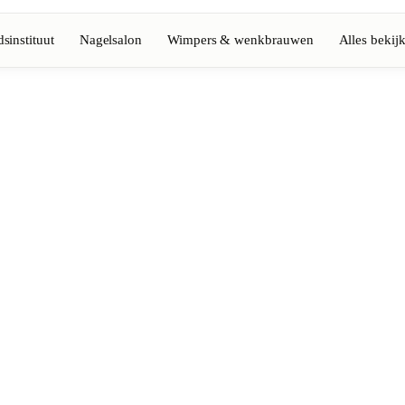
sinstituut
Nagelsalon
Wimpers & wenkbrauwen
Alles bekij
Volledige gids bekijken
Barbier
💈
Baard, scheren, fades
Nagelsalon
💅
ke-up
Manicure, semi-permanent, n
💄
Permanente make-up
⚡
Laserontharing
tiek
Massage
💆
Ontspannende, therapeutisc