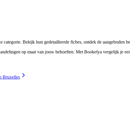
☀️
Zonnebankstudio
💎
Piercing
e categorie. Bekijk hun gedetailleerde fiches, ontdek de aangeboden b
ndelingen op maat van jouw behoeften. Met Bookelya vergelijk je eenvou
n Bruxelles