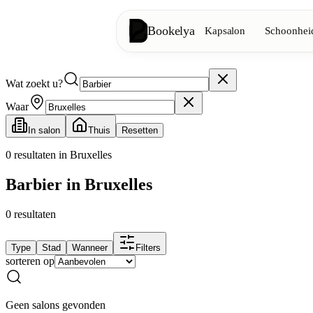
Bookelya
Kapsalon
Schoonheid
Wat zoekt u?
Kapsalon
✂️
Knipbeurten, föhnen, kleuring
Waar
In salon
Thuis
Resetten
Schoonheidsinstituut
✨
Gezichtsverzorging, ontharing, ma
0
resultaten in Bruxelles
Barbier in Bruxelles
👁️
Wimpers & wenkbrauwen
0
resultaten
Esthetiek
⭐
Geavanceerde behandelingen, esthe
Type
Stad
Wanneer
Filters
sorteren op
Spa
🌸
Massages, ontspanning, rituelen
Geen salons gevonden