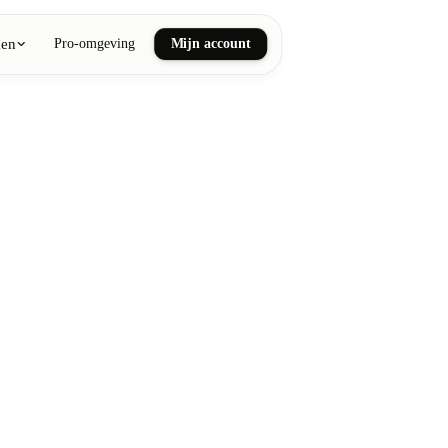
ken
Pro-omgeving
Mijn account
ail art
he en wellnessmassages