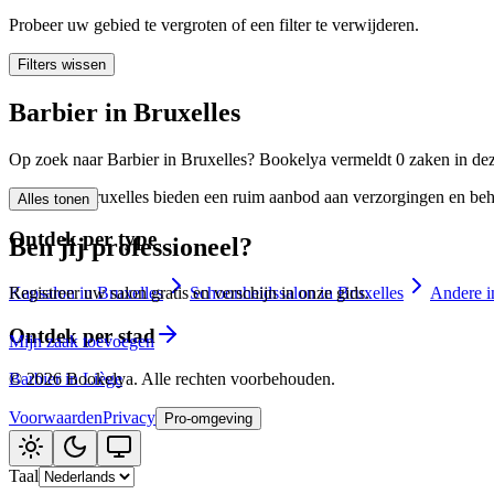
🪷
Wellnesscentrum
Probeer uw gebied te vergroten of een filter te verwijderen.
Filters wissen
Tatouage
🖋️
Barbier in Bruxelles
Tatouage, flash, custom, retouches
Op zoek naar Barbier in Bruxelles? Bookelya vermeldt 0 zaken in dez
🏢
Andere
Barbier in Bruxelles bieden een ruim aanbod aan verzorgingen en beha
Alles tonen
Ontdek per type
Ben jij professioneel?
Kapsalon in Bruxelles
Schoonheidssalon in Bruxelles
Andere i
Registreer uw salon gratis en verschijn in onze gids.
Ontdek per stad
Mijn zaak toevoegen
Barbier in Liège
©
2026
Bookelya
.
Alle rechten voorbehouden.
Voorwaarden
Privacy
Pro-omgeving
Taal