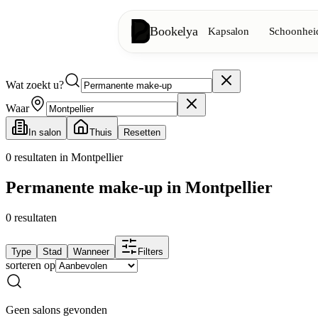
Bookelya
Kapsalon
Schoonheid
Wat zoekt u?
Kapsalon
✂️
Knipbeurten, föhnen, kleuring
Waar
In salon
Thuis
Resetten
Schoonheidsinstituut
✨
Gezichtsverzorging, ontharing, ma
0
resultaten in Montpellier
Permanente make-up in Montpellier
👁️
Wimpers & wenkbrauwen
0
resultaten
Esthetiek
⭐
Geavanceerde behandelingen, esthe
Type
Stad
Wanneer
Filters
sorteren op
Spa
🌸
Massages, ontspanning, rituelen
Geen salons gevonden