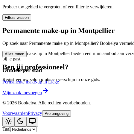
🪷
Wellnesscentrum
Probeer uw gebied te vergroten of een filter te verwijderen.
Filters wissen
Tatouage
🖋️
Permanente make-up in Montpellier
Tatouage, flash, custom, retouches
Op zoek naar Permanente make-up in Montpellier? Bookelya vermeldt 0
🏢
Andere
Permanente make-up in Montpellier bieden een ruim aanbod aan verzor
Alles tonen
bij je past.
Ben jij professioneel?
Ontdek per stad
Registreer uw salon gratis en verschijn in onze gids.
Permanente make-up in Liège
Mijn zaak toevoegen
©
2026
Bookelya
.
Alle rechten voorbehouden.
Voorwaarden
Privacy
Pro-omgeving
Taal