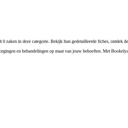
☀️
Zonnebankstudio
💎
Piercing
 zaken in deze categorie. Bekijk hun gedetailleerde fiches, ontdek d
gingen en behandelingen op maat van jouw behoeften. Met Bookelya ver