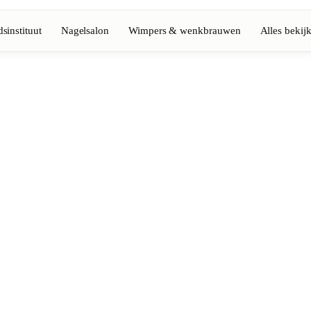
sinstituut
Nagelsalon
Wimpers & wenkbrauwen
Alles bekij
Volledige gids bekijken
Barbier
💈
Baard, scheren, fades
Nagelsalon
💅
ke-up
Manicure, semi-permanent, n
💄
Permanente make-up
⚡
Laserontharing
tiek
Massage
💆
Ontspannende, therapeutisc