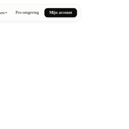
ken
Pro-omgeving
Mijn account
ail art
he en wellnessmassages