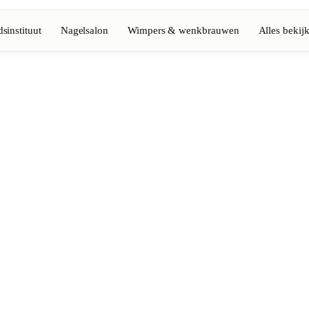
sinstituut
Nagelsalon
Wimpers & wenkbrauwen
Alles bekij
Volledige gids bekijken
Barbier
💈
Baard, scheren, fades
Nagelsalon
💅
ke-up
Manicure, semi-permanent, n
💄
Permanente make-up
⚡
Laserontharing
tiek
Massage
💆
Ontspannende, therapeutisc