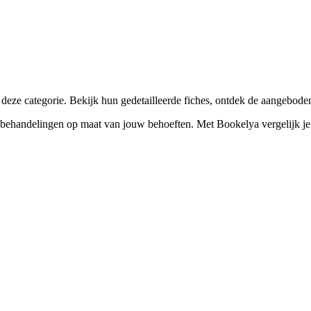
☀️
Zonnebankstudio
💎
Piercing
deze categorie. Bekijk hun gedetailleerde fiches, ontdek de aangebode
ehandelingen op maat van jouw behoeften. Met Bookelya vergelijk je een