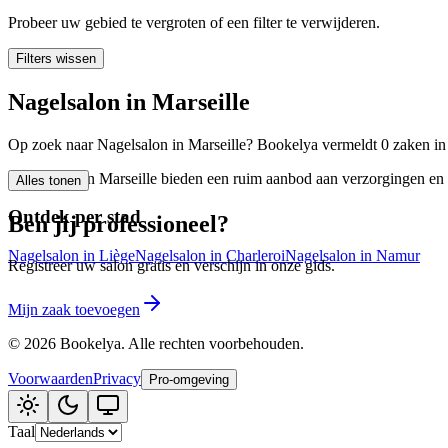
🪷
Wellnesscentrum
Probeer uw gebied te vergroten of een filter te verwijderen.
Filters wissen
Tatouage
🖋️
Nagelsalon in Marseille
Tatouage, flash, custom, retouches
Op zoek naar Nagelsalon in Marseille? Bookelya vermeldt 0 zaken in 
🏢
Andere
Nagelsalon in Marseille bieden een ruim aanbod aan verzorgingen en b
Alles tonen
Ontdek per stad
Ben jij professioneel?
Nagelsalon in Liège
Nagelsalon in Charleroi
Nagelsalon in Namur
Registreer uw salon gratis en verschijn in onze gids.
Mijn zaak toevoegen
©
2026
Bookelya
.
Alle rechten voorbehouden.
Voorwaarden
Privacy
Pro-omgeving
Taal