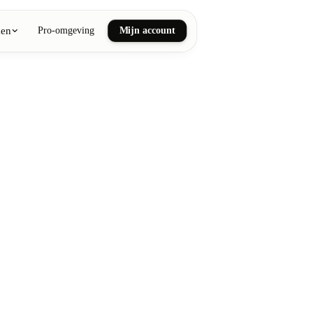
ken
Pro-omgeving
Mijn account
ail art
he en wellnessmassages