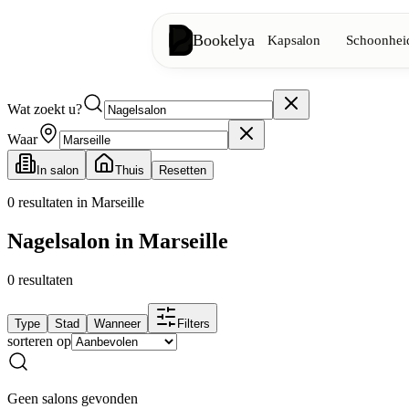
Bookelya
Kapsalon
Schoonheid
Wat zoekt u?
Kapsalon
✂️
Knipbeurten, föhnen, kleuring
Waar
In salon
Thuis
Resetten
Schoonheidsinstituut
✨
Gezichtsverzorging, ontharing, ma
0
resultaten in Marseille
Nagelsalon in Marseille
👁️
Wimpers & wenkbrauwen
0
resultaten
Esthetiek
⭐
Geavanceerde behandelingen, esthe
Type
Stad
Wanneer
Filters
sorteren op
Spa
🌸
Massages, ontspanning, rituelen
Geen salons gevonden