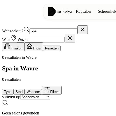
Bookelya
Kapsalon
Schoonheid
Wat zoekt u?
Kapsalon
✂️
Knipbeurten, föhnen, kleuring
Waar
In salon
Thuis
Resetten
Schoonheidsinstituut
✨
Gezichtsverzorging, ontharing, ma
0
resultaten in Wavre
Spa in Wavre
👁️
Wimpers & wenkbrauwen
0
resultaten
Esthetiek
⭐
Geavanceerde behandelingen, esthe
Type
Stad
Wanneer
Filters
sorteren op
Spa
🌸
Massages, ontspanning, rituelen
Geen salons gevonden