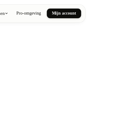
ken
Pro-omgeving
Mijn account
ail art
he en wellnessmassages