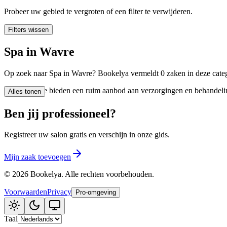
🪷
Wellnesscentrum
Probeer uw gebied te vergroten of een filter te verwijderen.
Filters wissen
Tatouage
🖋️
Spa in Wavre
Tatouage, flash, custom, retouches
Op zoek naar Spa in Wavre? Bookelya vermeldt 0 zaken in deze catego
🏢
Andere
Spa in Wavre bieden een ruim aanbod aan verzorgingen en behandelinge
Alles tonen
Ben jij professioneel?
Registreer uw salon gratis en verschijn in onze gids.
Mijn zaak toevoegen
©
2026
Bookelya
.
Alle rechten voorbehouden.
Voorwaarden
Privacy
Pro-omgeving
Taal