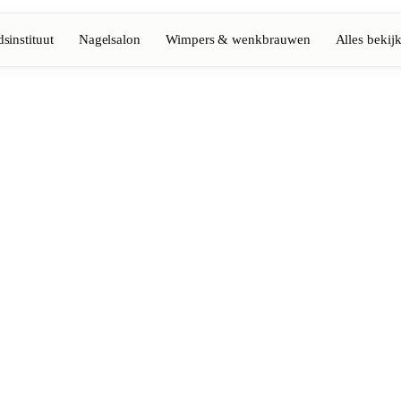
sinstituut
Nagelsalon
Wimpers & wenkbrauwen
Alles bekij
Volledige gids bekijken
Barbier
💈
Baard, scheren, fades
Nagelsalon
💅
ke-up
Manicure, semi-permanent, n
💄
Permanente make-up
⚡
Laserontharing
tiek
Massage
💆
Ontspannende, therapeutisc