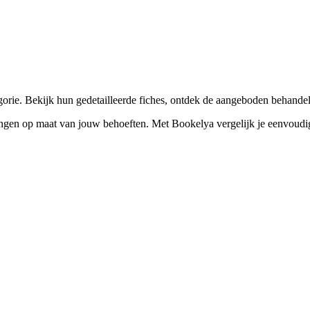
☀️
Zonnebankstudio
💎
Piercing
rie. Bekijk hun gedetailleerde fiches, ontdek de aangeboden behandel
n op maat van jouw behoeften. Met Bookelya vergelijk je eenvoudig pro