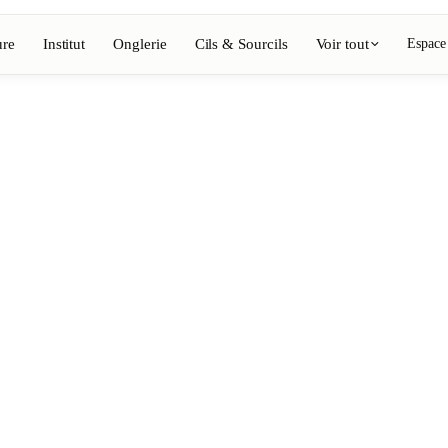
ure
Institut
Onglerie
Cils & Sourcils
Voir tout
Espace
Voir l'annuaire complet
Barbier
💈
ing, coloration
Barbe, rasage, dégradés
Onglerie
💅
épilation, maquillage
Manucure, semi-permanent, n
💄
ils
Maquillage permanent
⚡
Épilation laser
, esthétique
Massage
💆
nte, rituels
Massages relaxants, thérapeu