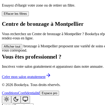
🪷
Centre de bi
Essayez d'élargir votre zone ou de retirer un filtre.
Effacer les filtres
Tatouage
🖋️
Centre de bronzage à Montpellier
Tatouage, flas
Vous recherchez un Centre de bronzage à Montpellier ? Bookelya réperto
🏢
Autre
rendez-vous en ligne.
Les Centre de bronzage à Montpellier proposent une variété de soins et
Afficher tout
vous correspond.
Vous êtes professionnel ?
Inscrivez votre salon gratuitement et apparaissez dans notre annuaire.
Créer mon salon gratuitement
©
2026
Bookelya
.
Tous droits réservés.
Conditions
Confidentialité
Espace pro