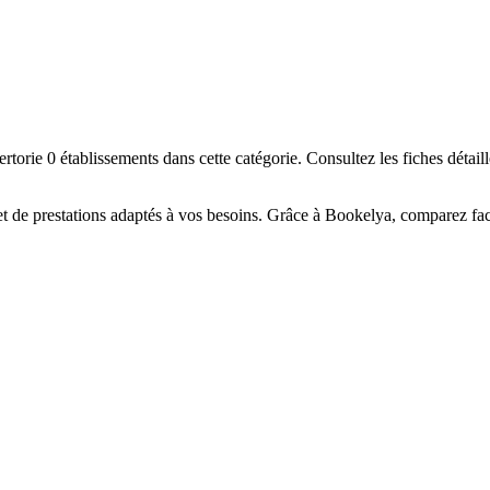
☀️
en-être
Centre de bronzage
💎
Piercing
h, custom, retouches
rie 0 établissements dans cette catégorie. Consultez les fiches détaill
 de prestations adaptés à vos besoins. Grâce à Bookelya, comparez facil