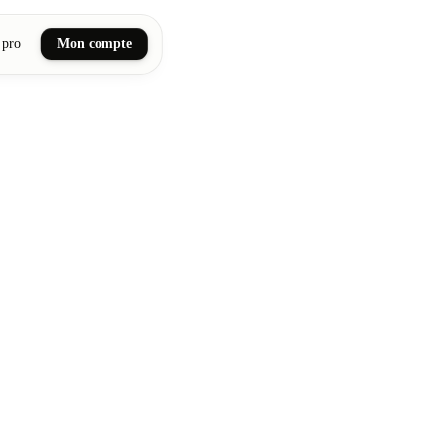
 pro
Mon compte
ail art
tiques, bien-être