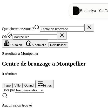
Bookelya
Coiff
Que cherchez-vous ?
Coiffure
✂️
Coupes, brush
Où
En salon
À domicile
Réinitialiser
Institut
✨
Soins visage, 
0
résultats à Montpellier
Centre de bronzage à Montpellier
👁️
Cils & sourc
0
résultats
Esthétique
⭐
Soins avancés
Type
Ville
Quand
Filtres
Trier par
Spa
🌸
Massages, déte
Aucun salon trouvé