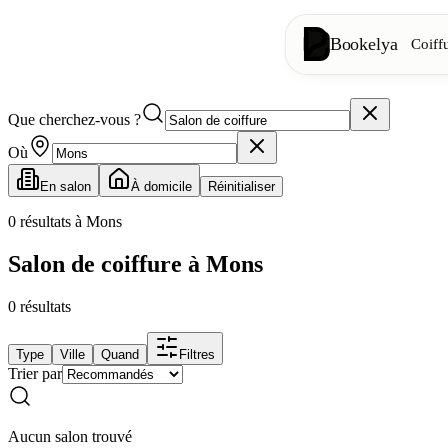
Bookelya
Coiff
Que cherchez-vous ?
Coiffure
✂️
Coupes, brush
Où
En salon
À domicile
Réinitialiser
Institut
✨
Soins visage, 
0
résultats à Mons
Salon de coiffure à Mons
👁️
Cils & sourc
0
résultats
Esthétique
⭐
Soins avancés
Type
Ville
Quand
Filtres
Trier par
Spa
🌸
Massages, déte
Aucun salon trouvé