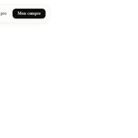
 pro
Mon compte
ail art
tiques, bien-être