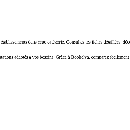
☀️
en-être
Centre de bronzage
💎
Piercing
h, custom, retouches
ablissements dans cette catégorie. Consultez les fiches détaillées, déc
tations adaptés à vos besoins. Grâce à Bookelya, comparez facilement le