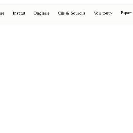
ure
Institut
Onglerie
Cils & Sourcils
Voir tout
Espace
Voir l'annuaire complet
Barbier
💈
ing, coloration
Barbe, rasage, dégradés
Onglerie
💅
épilation, maquillage
Manucure, semi-permanent, n
💄
ils
Maquillage permanent
⚡
Épilation laser
, esthétique
Massage
💆
nte, rituels
Massages relaxants, thérapeu