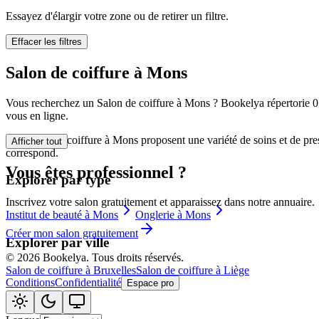
🪷
Centre de bi
Essayez d'élargir votre zone ou de retirer un filtre.
Effacer les filtres
Tatouage
🖋️
Salon de coiffure à Mons
Tatouage, flas
Vous recherchez un Salon de coiffure à Mons ? Bookelya répertorie 0 ét
🏢
Autre
vous en ligne.
Les Salon de coiffure à Mons proposent une variété de soins et de pres
Afficher tout
correspond.
Vous êtes professionnel ?
Explorer par type
Inscrivez votre salon gratuitement et apparaissez dans notre annuaire.
Institut de beauté à Mons
Onglerie à Mons
Créer mon salon gratuitement
Explorer par ville
©
2026
Bookelya
.
Tous droits réservés.
Salon de coiffure à Bruxelles
Salon de coiffure à Liège
Conditions
Confidentialité
Espace pro