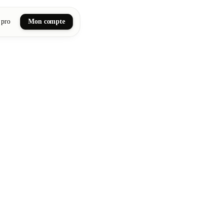
 pro
Mon compte
ail art
tiques, bien-être