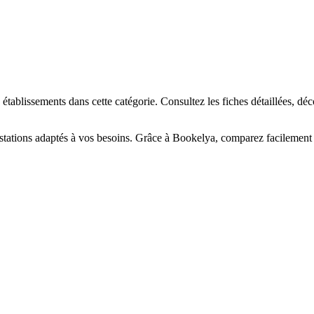
☀️
en-être
Centre de bronzage
💎
Piercing
h, custom, retouches
ablissements dans cette catégorie. Consultez les fiches détaillées, déc
tations adaptés à vos besoins. Grâce à Bookelya, comparez facilement le