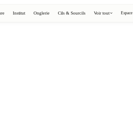
ure
Institut
Onglerie
Cils & Sourcils
Voir tout
Espace
Voir l'annuaire complet
Barbier
💈
ing, coloration
Barbe, rasage, dégradés
Onglerie
💅
épilation, maquillage
Manucure, semi-permanent, n
💄
ils
Maquillage permanent
⚡
Épilation laser
, esthétique
Massage
💆
nte, rituels
Massages relaxants, thérapeu