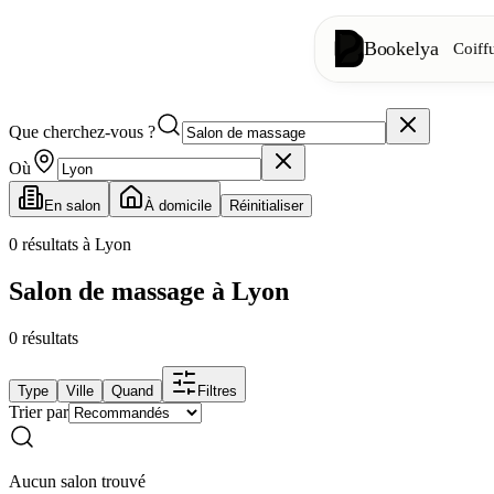
Bookelya
Coiff
Que cherchez-vous ?
Coiffure
✂️
Coupes, brush
Où
En salon
À domicile
Réinitialiser
Institut
✨
Soins visage, 
0
résultats à Lyon
Salon de massage à Lyon
👁️
Cils & sourc
0
résultats
Esthétique
⭐
Soins avancés
Type
Ville
Quand
Filtres
Trier par
Spa
🌸
Massages, déte
Aucun salon trouvé