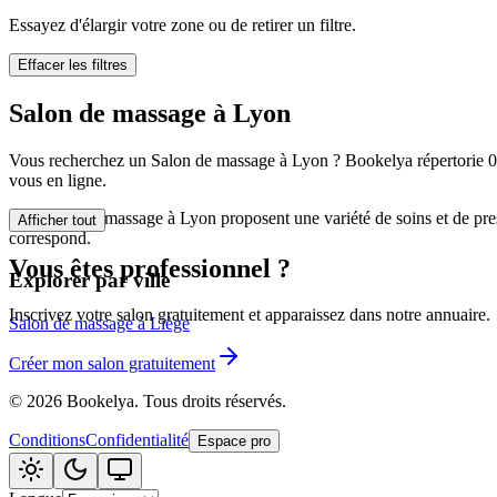
🪷
Centre de bi
Essayez d'élargir votre zone ou de retirer un filtre.
Effacer les filtres
Tatouage
🖋️
Salon de massage à Lyon
Tatouage, flas
Vous recherchez un Salon de massage à Lyon ? Bookelya répertorie 0 ét
🏢
Autre
vous en ligne.
Les Salon de massage à Lyon proposent une variété de soins et de pres
Afficher tout
correspond.
Vous êtes professionnel ?
Explorer par ville
Inscrivez votre salon gratuitement et apparaissez dans notre annuaire.
Salon de massage à Liège
Créer mon salon gratuitement
©
2026
Bookelya
.
Tous droits réservés.
Conditions
Confidentialité
Espace pro