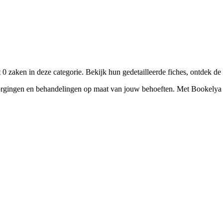
☀️
Zonnebankstudio
💎
Piercing
aken in deze categorie. Bekijk hun gedetailleerde fiches, ontdek de 
gen en behandelingen op maat van jouw behoeften. Met Bookelya verge