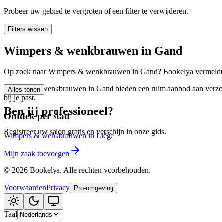
🪷
Wellnesscentrum
Probeer uw gebied te vergroten of een filter te verwijderen.
Filters wissen
Tatouage
🖋️
Wimpers & wenkbrauwen in Gand
Tatouage, flash, custom, retouches
Op zoek naar Wimpers & wenkbrauwen in Gand? Bookelya vermeldt 0 z
🏢
Andere
Wimpers & wenkbrauwen in Gand bieden een ruim aanbod aan verzorgin
Alles tonen
bij je past.
Ben jij professioneel?
Ontdek per stad
Registreer uw salon gratis en verschijn in onze gids.
Wimpers & wenkbrauwen in Liège
Mijn zaak toevoegen
©
2026
Bookelya
.
Alle rechten voorbehouden.
Voorwaarden
Privacy
Pro-omgeving
Taal