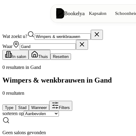
Bookelya
Kapsalon
Schoonheid
Wat zoekt u?
Kapsalon
✂️
Knipbeurten, föhnen, kleuring
Waar
In salon
Thuis
Resetten
Schoonheidsinstituut
✨
Gezichtsverzorging, ontharing, ma
0
resultaten in Gand
Wimpers & wenkbrauwen in Gand
👁️
Wimpers & wenkbrauwen
0
resultaten
Esthetiek
⭐
Geavanceerde behandelingen, esthe
Type
Stad
Wanneer
Filters
sorteren op
Spa
🌸
Massages, ontspanning, rituelen
Geen salons gevonden