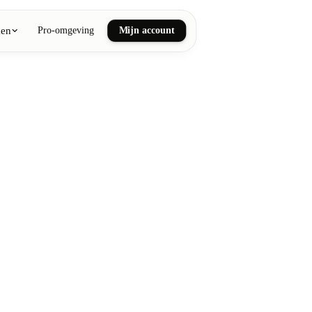
ken
Pro-omgeving
Mijn account
ail art
he en wellnessmassages