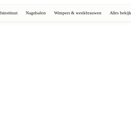
sinstituut
Nagelsalon
Wimpers & wenkbrauwen
Alles bekij
Volledige gids bekijken
Barbier
💈
Baard, scheren, fades
Nagelsalon
💅
ke-up
Manicure, semi-permanent, n
💄
Permanente make-up
⚡
Laserontharing
tiek
Massage
💆
Ontspannende, therapeutisc