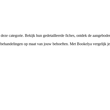
☀️
Zonnebankstudio
💎
Piercing
eze categorie. Bekijk hun gedetailleerde fiches, ontdek de aangebode
handelingen op maat van jouw behoeften. Met Bookelya vergelijk je een