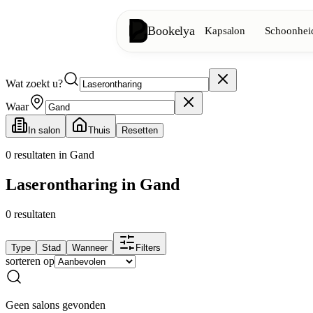
Bookelya
Kapsalon
Schoonheid
Wat zoekt u?
Kapsalon
✂️
Knipbeurten, föhnen, kleuring
Waar
In salon
Thuis
Resetten
Schoonheidsinstituut
✨
Gezichtsverzorging, ontharing, ma
0
resultaten in Gand
Laserontharing in Gand
👁️
Wimpers & wenkbrauwen
0
resultaten
Esthetiek
⭐
Geavanceerde behandelingen, esthe
Type
Stad
Wanneer
Filters
sorteren op
Spa
🌸
Massages, ontspanning, rituelen
Geen salons gevonden