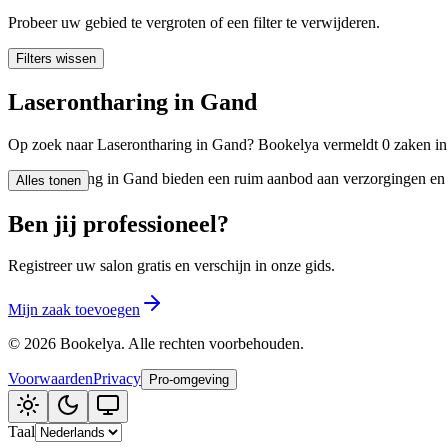
🪷
Wellnesscentrum
Probeer uw gebied te vergroten of een filter te verwijderen.
Filters wissen
Tatouage
🖋️
Laserontharing in Gand
Tatouage, flash, custom, retouches
Op zoek naar Laserontharing in Gand? Bookelya vermeldt 0 zaken in d
🏢
Andere
Laserontharing in Gand bieden een ruim aanbod aan verzorgingen en be
Alles tonen
Ben jij professioneel?
Registreer uw salon gratis en verschijn in onze gids.
Mijn zaak toevoegen
©
2026
Bookelya
.
Alle rechten voorbehouden.
Voorwaarden
Privacy
Pro-omgeving
Taal