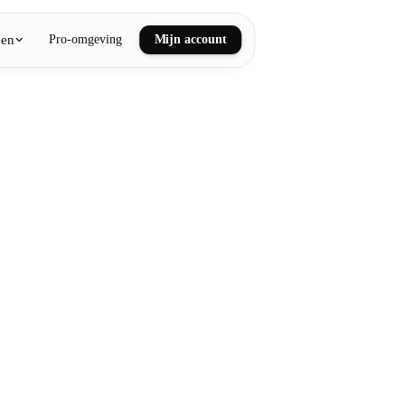
ken
Pro-omgeving
Mijn account
ail art
he en wellnessmassages