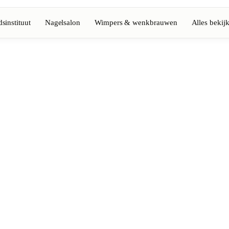
sinstituut
Nagelsalon
Wimpers & wenkbrauwen
Alles bekij
Volledige gids bekijken
Barbier
💈
Baard, scheren, fades
Nagelsalon
💅
ke-up
Manicure, semi-permanent, n
💄
Permanente make-up
⚡
Laserontharing
tiek
Massage
💆
Ontspannende, therapeutisc