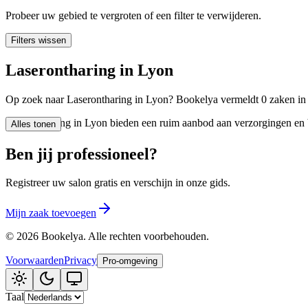
🪷
Wellnesscentrum
Probeer uw gebied te vergroten of een filter te verwijderen.
Filters wissen
Tatouage
🖋️
Laserontharing in Lyon
Tatouage, flash, custom, retouches
Op zoek naar Laserontharing in Lyon? Bookelya vermeldt 0 zaken in d
🏢
Andere
Laserontharing in Lyon bieden een ruim aanbod aan verzorgingen en be
Alles tonen
Ben jij professioneel?
Registreer uw salon gratis en verschijn in onze gids.
Mijn zaak toevoegen
©
2026
Bookelya
.
Alle rechten voorbehouden.
Voorwaarden
Privacy
Pro-omgeving
Taal