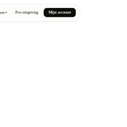
ken
Pro-omgeving
Mijn account
ail art
he en wellnessmassages