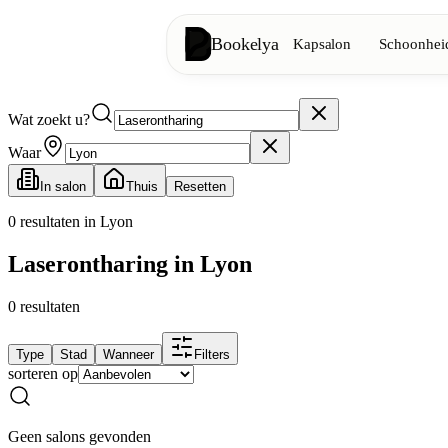
Bookelya
Kapsalon
Schoonheid
Wat zoekt u?
Kapsalon
✂️
Knipbeurten, föhnen, kleuring
Waar
In salon
Thuis
Resetten
Schoonheidsinstituut
✨
Gezichtsverzorging, ontharing, ma
0
resultaten in Lyon
Laserontharing in Lyon
👁️
Wimpers & wenkbrauwen
0
resultaten
Esthetiek
⭐
Geavanceerde behandelingen, esthe
Type
Stad
Wanneer
Filters
sorteren op
Spa
🌸
Massages, ontspanning, rituelen
Geen salons gevonden