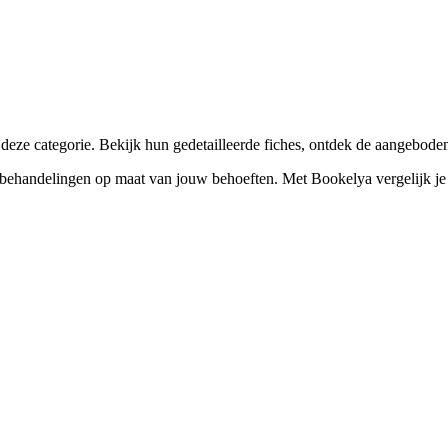
☀️
Zonnebankstudio
💎
Piercing
eze categorie. Bekijk hun gedetailleerde fiches, ontdek de aangebode
handelingen op maat van jouw behoeften. Met Bookelya vergelijk je een