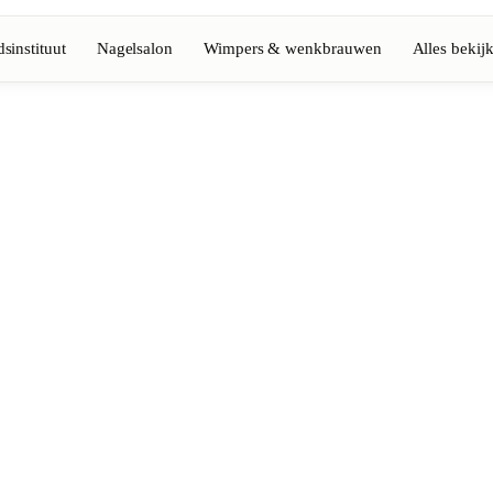
sinstituut
Nagelsalon
Wimpers & wenkbrauwen
Alles bekij
Volledige gids bekijken
Barbier
💈
Baard, scheren, fades
Nagelsalon
💅
ke-up
Manicure, semi-permanent, n
💄
Permanente make-up
⚡
Laserontharing
tiek
Massage
💆
Ontspannende, therapeutisc