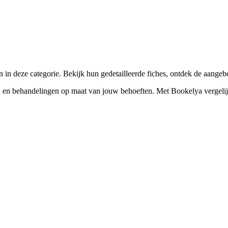
☀️
Zonnebankstudio
💎
Piercing
 in deze categorie. Bekijk hun gedetailleerde fiches, ontdek de aange
en behandelingen op maat van jouw behoeften. Met Bookelya vergelijk je