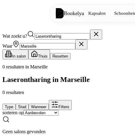
Bookelya
Kapsalon
Schoonheid
Wat zoekt u?
Kapsalon
✂️
Knipbeurten, föhnen, kleuring
Waar
In salon
Thuis
Resetten
Schoonheidsinstituut
✨
Gezichtsverzorging, ontharing, ma
0
resultaten in Marseille
Laserontharing in Marseille
👁️
Wimpers & wenkbrauwen
0
resultaten
Esthetiek
⭐
Geavanceerde behandelingen, esthe
Type
Stad
Wanneer
Filters
sorteren op
Spa
🌸
Massages, ontspanning, rituelen
Geen salons gevonden