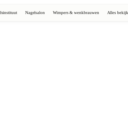
sinstituut
Nagelsalon
Wimpers & wenkbrauwen
Alles bekij
Volledige gids bekijken
Barbier
💈
Baard, scheren, fades
Nagelsalon
💅
ke-up
Manicure, semi-permanent, n
💄
Permanente make-up
⚡
Laserontharing
tiek
Massage
💆
Ontspannende, therapeutisc