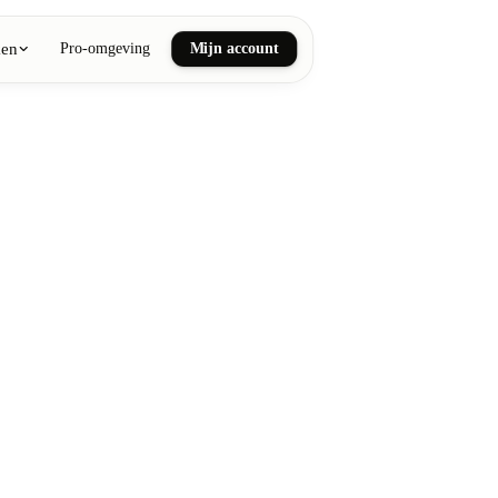
ken
Pro-omgeving
Mijn account
ail art
he en wellnessmassages