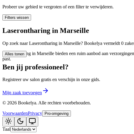
🪷
Wellnesscentrum
Probeer uw gebied te vergroten of een filter te verwijderen.
Filters wissen
Tatouage
🖋️
Laserontharing in Marseille
Tatouage, flash, custom, retouches
Op zoek naar Laserontharing in Marseille? Bookelya vermeldt 0 zaken
🏢
Andere
Laserontharing in Marseille bieden een ruim aanbod aan verzorgingen 
Alles tonen
past.
Ben jij professioneel?
Registreer uw salon gratis en verschijn in onze gids.
Mijn zaak toevoegen
©
2026
Bookelya
.
Alle rechten voorbehouden.
Voorwaarden
Privacy
Pro-omgeving
Taal