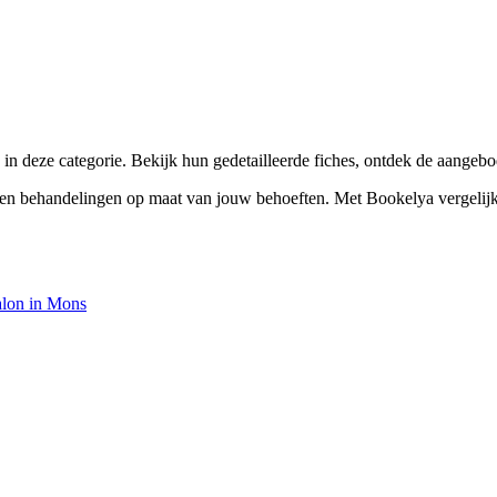
☀️
Zonnebankstudio
💎
Piercing
 deze categorie. Bekijk hun gedetailleerde fiches, ontdek de aangebo
 behandelingen op maat van jouw behoeften. Met Bookelya vergelijk je 
alon in Mons