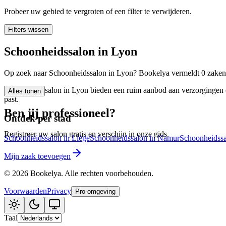
🪷
Wellnesscentrum
Probeer uw gebied te vergroten of een filter te verwijderen.
Filters wissen
Tatouage
🖋️
Schoonheidssalon in Lyon
Tatouage, flash, custom, retouches
Op zoek naar Schoonheidssalon in Lyon? Bookelya vermeldt 0 zaken in
🏢
Andere
Schoonheidssalon in Lyon bieden een ruim aanbod aan verzorgingen en
Alles tonen
past.
Ben jij professioneel?
Ontdek per stad
Registreer uw salon gratis en verschijn in onze gids.
Schoonheidssalon in Liège
Schoonheidssalon in Namur
Schoonheidss
Mijn zaak toevoegen
©
2026
Bookelya
.
Alle rechten voorbehouden.
Voorwaarden
Privacy
Pro-omgeving
Taal