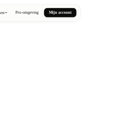
ken
Pro-omgeving
Mijn account
ail art
he en wellnessmassages