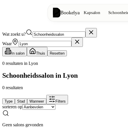
Bookelya
Kapsalon
Schoonheid
Wat zoekt u?
Kapsalon
✂️
Knipbeurten, föhnen, kleuring
Waar
In salon
Thuis
Resetten
Schoonheidsinstituut
✨
Gezichtsverzorging, ontharing, ma
0
resultaten in Lyon
Schoonheidssalon in Lyon
👁️
Wimpers & wenkbrauwen
0
resultaten
Esthetiek
⭐
Geavanceerde behandelingen, esthe
Type
Stad
Wanneer
Filters
sorteren op
Spa
🌸
Massages, ontspanning, rituelen
Geen salons gevonden