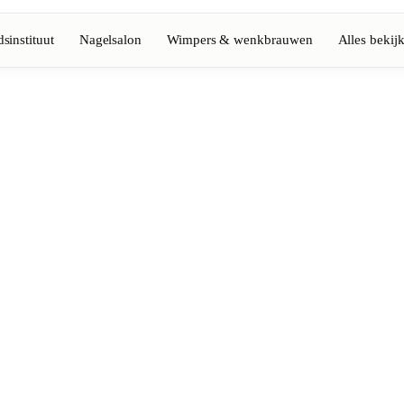
sinstituut
Nagelsalon
Wimpers & wenkbrauwen
Alles bekij
Volledige gids bekijken
Barbier
💈
Baard, scheren, fades
Nagelsalon
💅
ke-up
Manicure, semi-permanent, n
💄
Permanente make-up
⚡
Laserontharing
tiek
Massage
💆
Ontspannende, therapeutisc