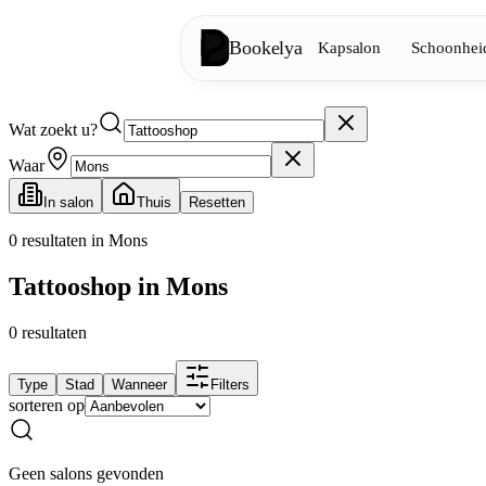
Bookelya
Kapsalon
Schoonheid
Wat zoekt u?
Kapsalon
✂️
Knipbeurten, föhnen, kleuring
Waar
In salon
Thuis
Resetten
Schoonheidsinstituut
✨
Gezichtsverzorging, ontharing, ma
0
resultaten in Mons
Tattooshop in Mons
👁️
Wimpers & wenkbrauwen
0
resultaten
Esthetiek
⭐
Geavanceerde behandelingen, esthe
Type
Stad
Wanneer
Filters
sorteren op
Spa
🌸
Massages, ontspanning, rituelen
Geen salons gevonden