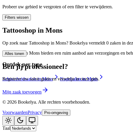
🪷
Wellnesscentrum
Probeer uw gebied te vergroten of een filter te verwijderen.
Filters wissen
Tatouage
🖋️
Tattooshop in Mons
Tatouage, flash, custom, retouches
Op zoek naar Tattooshop in Mons? Bookelya vermeldt 0 zaken in deze 
🏢
Andere
Tattooshop in Mons bieden een ruim aanbod aan verzorgingen en behand
Alles tonen
Ontdek per type
Ben jij professioneel?
Schoonheidssalon in Mons
Nagelsalon in Mons
Registreer uw salon gratis en verschijn in onze gids.
Mijn zaak toevoegen
©
2026
Bookelya
.
Alle rechten voorbehouden.
Voorwaarden
Privacy
Pro-omgeving
Taal