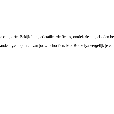
☀️
Zonnebankstudio
💎
Piercing
categorie. Bekijk hun gedetailleerde fiches, ontdek de aangeboden be
elingen op maat van jouw behoeften. Met Bookelya vergelijk je eenvoud