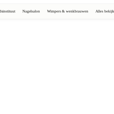
sinstituut
Nagelsalon
Wimpers & wenkbrauwen
Alles bekij
Volledige gids bekijken
Barbier
💈
Baard, scheren, fades
Nagelsalon
💅
ke-up
Manicure, semi-permanent, n
💄
Permanente make-up
⚡
Laserontharing
tiek
Massage
💆
Ontspannende, therapeutisc