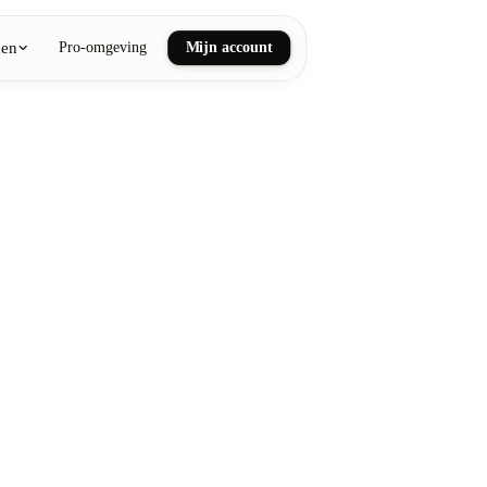
ken
Pro-omgeving
Mijn account
ail art
he en wellnessmassages