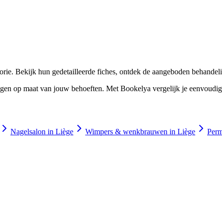
☀️
Zonnebankstudio
💎
Piercing
rie. Bekijk hun gedetailleerde fiches, ontdek de aangeboden behandeli
n op maat van jouw behoeften. Met Bookelya vergelijk je eenvoudig prof
Nagelsalon in Liège
Wimpers & wenkbrauwen in Liège
Perm