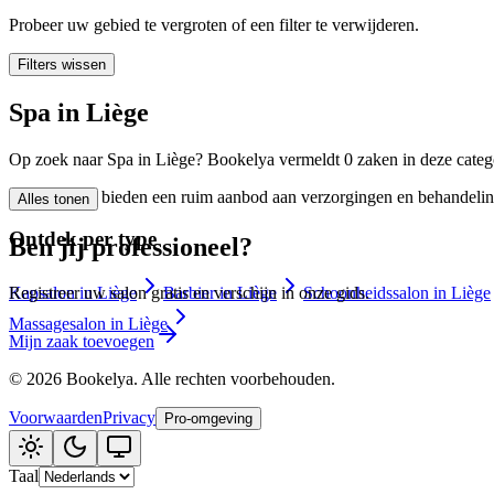
🪷
Wellnesscentrum
Probeer uw gebied te vergroten of een filter te verwijderen.
Filters wissen
Tatouage
🖋️
Spa in Liège
Tatouage, flash, custom, retouches
Op zoek naar Spa in Liège? Bookelya vermeldt 0 zaken in deze catego
🏢
Andere
Spa in Liège bieden een ruim aanbod aan verzorgingen en behandelinge
Alles tonen
Ontdek per type
Ben jij professioneel?
Kapsalon in Liège
Barbier in Liège
Schoonheidssalon in Liège
Registreer uw salon gratis en verschijn in onze gids.
Massagesalon in Liège
Mijn zaak toevoegen
©
2026
Bookelya
.
Alle rechten voorbehouden.
Voorwaarden
Privacy
Pro-omgeving
Taal