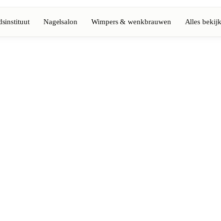
sinstituut
Nagelsalon
Wimpers & wenkbrauwen
Alles bekij
Volledige gids bekijken
Barbier
💈
Baard, scheren, fades
Nagelsalon
💅
ke-up
Manicure, semi-permanent, n
💄
Permanente make-up
⚡
Laserontharing
tiek
Massage
💆
Ontspannende, therapeutisc