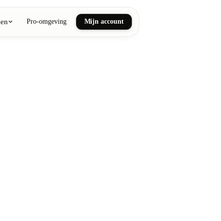
ken
Pro-omgeving
Mijn account
ail art
he en wellnessmassages