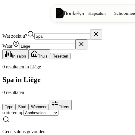
Bookelya
Kapsalon
Schoonheid
Wat zoekt u?
Kapsalon
✂️
Knipbeurten, föhnen, kleuring
Waar
In salon
Thuis
Resetten
Schoonheidsinstituut
✨
Gezichtsverzorging, ontharing, ma
0
resultaten in Liège
Spa in Liège
👁️
Wimpers & wenkbrauwen
0
resultaten
Esthetiek
⭐
Geavanceerde behandelingen, esthe
Type
Stad
Wanneer
Filters
sorteren op
Spa
🌸
Massages, ontspanning, rituelen
Geen salons gevonden