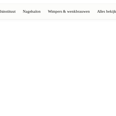
sinstituut
Nagelsalon
Wimpers & wenkbrauwen
Alles bekij
Volledige gids bekijken
Barbier
💈
Baard, scheren, fades
Nagelsalon
💅
ke-up
Manicure, semi-permanent, n
💄
Permanente make-up
⚡
Laserontharing
tiek
Massage
💆
Ontspannende, therapeutisc