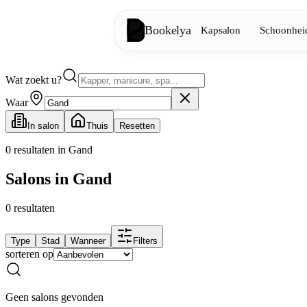
Bookelya
Kapsalon
Schoonheid
Wat zoekt u?
Kapsalon
✂️
Knipbeurten, föhnen, kleuring
Waar
In salon
Thuis
Resetten
Schoonheidsinstituut
✨
Gezichtsverzorging, ontharing, ma
0
resultaten in Gand
Salons in Gand
👁️
Wimpers & wenkbrauwen
0
resultaten
Esthetiek
⭐
Geavanceerde behandelingen, esthe
Type
Stad
Wanneer
Filters
sorteren op
Spa
🌸
Massages, ontspanning, rituelen
Geen salons gevonden