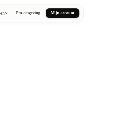
ken
Pro-omgeving
Mijn account
ail art
he en wellnessmassages