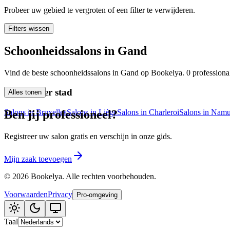
🪷
Probeer uw gebied te vergroten of een filter te verwijderen.
Wellnesscentrum
Filters wissen
Tatouage
🖋️
Schoonheidssalons in Gand
Tatouage, flash, custom, retouches
Vind de beste schoonheidssalons in Gand op Bookelya. 0 professionals
🏢
Andere
Ontdek per stad
Alles tonen
Salons in Bruxelles
Salons in Liège
Salons in Charleroi
Salons in Namu
Ben jij professioneel?
Registreer uw salon gratis en verschijn in onze gids.
Mijn zaak toevoegen
©
2026
Bookelya
.
Alle rechten voorbehouden.
Voorwaarden
Privacy
Pro-omgeving
Taal