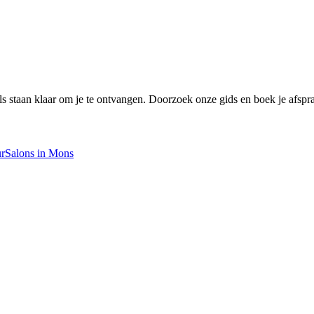
☀️
Zonnebankstudio
💎
Piercing
 staan klaar om je te ontvangen. Doorzoek onze gids en boek je afspraa
r
Salons in Mons