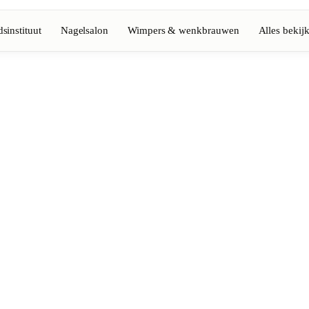
sinstituut
Nagelsalon
Wimpers & wenkbrauwen
Alles bekij
Volledige gids bekijken
Barbier
💈
Baard, scheren, fades
Nagelsalon
💅
ke-up
Manicure, semi-permanent, n
💄
Permanente make-up
⚡
Laserontharing
tiek
Massage
💆
Ontspannende, therapeutisc