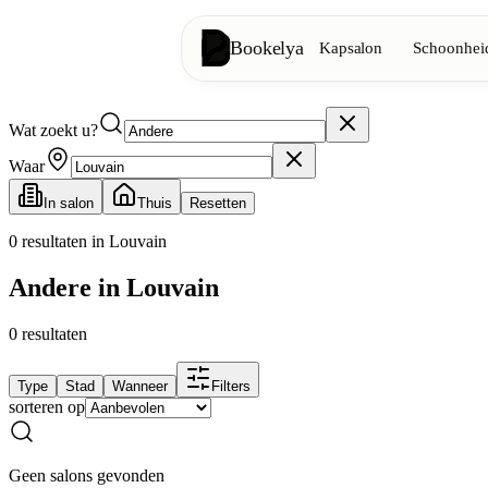
Bookelya
Kapsalon
Schoonheid
Wat zoekt u?
Kapsalon
✂️
Knipbeurten, föhnen, kleuring
Waar
In salon
Thuis
Resetten
Schoonheidsinstituut
✨
Gezichtsverzorging, ontharing, ma
0
resultaten in Louvain
Andere in Louvain
👁️
Wimpers & wenkbrauwen
0
resultaten
Esthetiek
⭐
Geavanceerde behandelingen, esthe
Type
Stad
Wanneer
Filters
sorteren op
Spa
🌸
Massages, ontspanning, rituelen
Geen salons gevonden