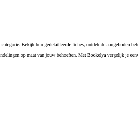
☀️
Zonnebankstudio
💎
Piercing
ategorie. Bekijk hun gedetailleerde fiches, ontdek de aangeboden beh
lingen op maat van jouw behoeften. Met Bookelya vergelijk je eenvoudi