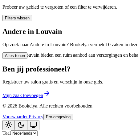
🪷
Wellnesscentrum
Probeer uw gebied te vergroten of een filter te verwijderen.
Filters wissen
Tatouage
🖋️
Andere in Louvain
Tatouage, flash, custom, retouches
Op zoek naar Andere in Louvain? Bookelya vermeldt 0 zaken in deze c
🏢
Andere
Andere in Louvain bieden een ruim aanbod aan verzorgingen en behande
Alles tonen
Ben jij professioneel?
Registreer uw salon gratis en verschijn in onze gids.
Mijn zaak toevoegen
©
2026
Bookelya
.
Alle rechten voorbehouden.
Voorwaarden
Privacy
Pro-omgeving
Taal