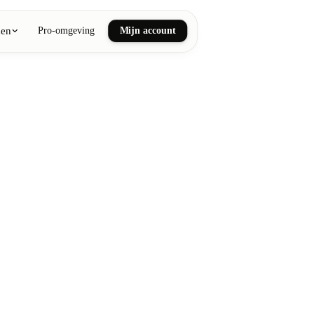
ken
Pro-omgeving
Mijn account
ail art
he en wellnessmassages