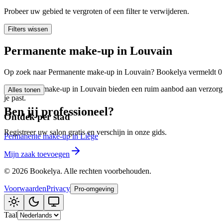
🪷
Wellnesscentrum
Probeer uw gebied te vergroten of een filter te verwijderen.
Filters wissen
Tatouage
🖋️
Permanente make-up in Louvain
Tatouage, flash, custom, retouches
Op zoek naar Permanente make-up in Louvain? Bookelya vermeldt 0 za
🏢
Andere
Permanente make-up in Louvain bieden een ruim aanbod aan verzorging
Alles tonen
je past.
Ben jij professioneel?
Ontdek per stad
Registreer uw salon gratis en verschijn in onze gids.
Permanente make-up in Liège
Mijn zaak toevoegen
©
2026
Bookelya
.
Alle rechten voorbehouden.
Voorwaarden
Privacy
Pro-omgeving
Taal