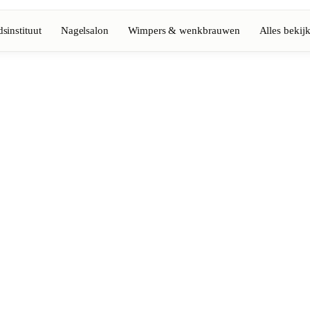
sinstituut
Nagelsalon
Wimpers & wenkbrauwen
Alles bekij
Volledige gids bekijken
Barbier
💈
Baard, scheren, fades
Nagelsalon
💅
ke-up
Manicure, semi-permanent, n
💄
Permanente make-up
⚡
Laserontharing
tiek
Massage
💆
Ontspannende, therapeutisc