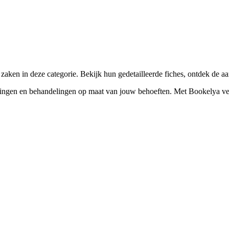
☀️
Zonnebankstudio
💎
Piercing
ken in deze categorie. Bekijk hun gedetailleerde fiches, ontdek de a
en en behandelingen op maat van jouw behoeften. Met Bookelya vergeli