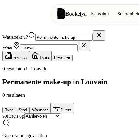
Bookelya
Kapsalon
Schoonheid
Wat zoekt u?
Kapsalon
✂️
Knipbeurten, föhnen, kleuring
Waar
In salon
Thuis
Resetten
Schoonheidsinstituut
✨
Gezichtsverzorging, ontharing, ma
0
resultaten in Louvain
Permanente make-up in Louvain
👁️
Wimpers & wenkbrauwen
0
resultaten
Esthetiek
⭐
Geavanceerde behandelingen, esthe
Type
Stad
Wanneer
Filters
sorteren op
Spa
🌸
Massages, ontspanning, rituelen
Geen salons gevonden