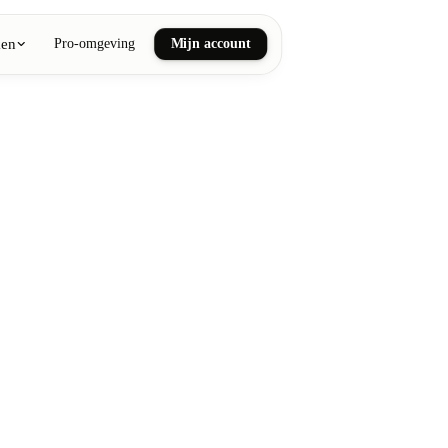
ken
Pro-omgeving
Mijn account
ail art
he en wellnessmassages