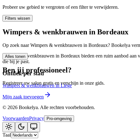
🪷
Wellnesscentrum
Probeer uw gebied te vergroten of een filter te verwijderen.
Filters wissen
Tatouage
🖋️
Wimpers & wenkbrauwen in Bordeaux
Tatouage, flash, custom, retouches
Op zoek naar Wimpers & wenkbrauwen in Bordeaux? Bookelya vermeldt
🏢
Andere
Wimpers & wenkbrauwen in Bordeaux bieden een ruim aanbod aan verz
Alles tonen
die bij je past.
Ben jij professioneel?
Ontdek per stad
Registreer uw salon gratis en verschijn in onze gids.
Wimpers & wenkbrauwen in Liège
Mijn zaak toevoegen
©
2026
Bookelya
.
Alle rechten voorbehouden.
Voorwaarden
Privacy
Pro-omgeving
Taal