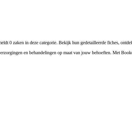
☀️
Zonnebankstudio
💎
Piercing
 0 zaken in deze categorie. Bekijk hun gedetailleerde fiches, ontde
orgingen en behandelingen op maat van jouw behoeften. Met Bookelya 