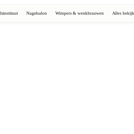
sinstituut
Nagelsalon
Wimpers & wenkbrauwen
Alles bekij
Volledige gids bekijken
Barbier
💈
Baard, scheren, fades
Nagelsalon
💅
ke-up
Manicure, semi-permanent, n
💄
Permanente make-up
⚡
Laserontharing
tiek
Massage
💆
Ontspannende, therapeutisc