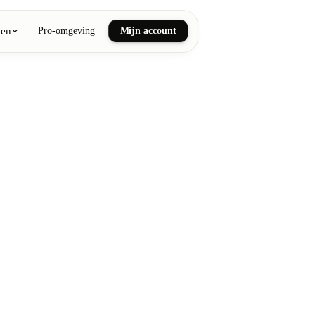
ken
Pro-omgeving
Mijn account
ail art
he en wellnessmassages