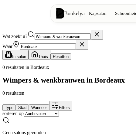
Bookelya
Kapsalon
Schoonheid
Wat zoekt u?
Kapsalon
✂️
Knipbeurten, föhnen, kleuring
Waar
In salon
Thuis
Resetten
Schoonheidsinstituut
✨
Gezichtsverzorging, ontharing, ma
0
resultaten in Bordeaux
Wimpers & wenkbrauwen in Bordeaux
👁️
Wimpers & wenkbrauwen
0
resultaten
Esthetiek
⭐
Geavanceerde behandelingen, esthe
Type
Stad
Wanneer
Filters
sorteren op
Spa
🌸
Massages, ontspanning, rituelen
Geen salons gevonden