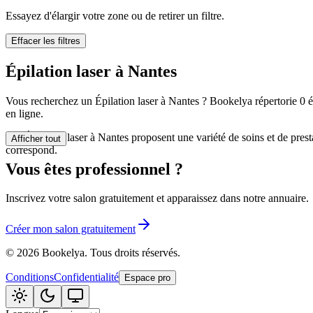
🪷
Centre de bi
Essayez d'élargir votre zone ou de retirer un filtre.
Effacer les filtres
Tatouage
🖋️
Épilation laser à Nantes
Tatouage, flas
Vous recherchez un Épilation laser à Nantes ? Bookelya répertorie 0 ét
🏢
Autre
en ligne.
Les Épilation laser à Nantes proposent une variété de soins et de pres
Afficher tout
correspond.
Vous êtes professionnel ?
Inscrivez votre salon gratuitement et apparaissez dans notre annuaire.
Créer mon salon gratuitement
©
2026
Bookelya
.
Tous droits réservés.
Conditions
Confidentialité
Espace pro