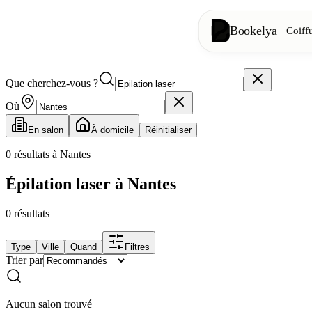
Bookelya
Coiff
Que cherchez-vous ?
Coiffure
✂️
Coupes, brush
Où
En salon
À domicile
Réinitialiser
Institut
✨
Soins visage, 
0
résultats à Nantes
Épilation laser à Nantes
👁️
Cils & sourc
0
résultats
Esthétique
⭐
Soins avancés
Type
Ville
Quand
Filtres
Trier par
Spa
🌸
Massages, déte
Aucun salon trouvé