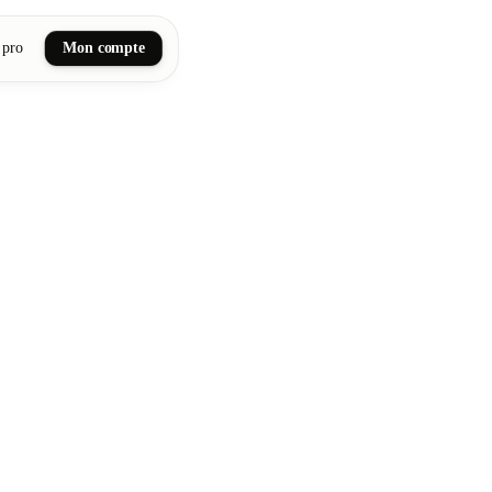
 pro
Mon compte
ail art
tiques, bien-être