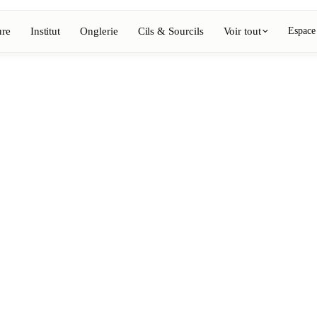
ure
Institut
Onglerie
Cils & Sourcils
Voir tout
Espace
Voir l'annuaire complet
Barbier
💈
ing, coloration
Barbe, rasage, dégradés
Onglerie
💅
épilation, maquillage
Manucure, semi-permanent, n
💄
ils
Maquillage permanent
⚡
Épilation laser
, esthétique
Massage
💆
nte, rituels
Massages relaxants, thérapeu