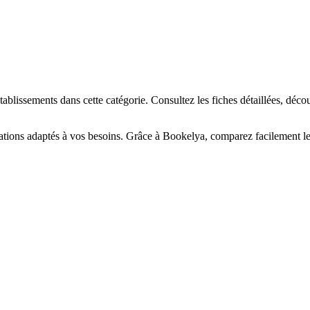
☀️
en-être
Centre de bronzage
💎
Piercing
h, custom, retouches
ablissements dans cette catégorie. Consultez les fiches détaillées, déco
tations adaptés à vos besoins. Grâce à Bookelya, comparez facilement les