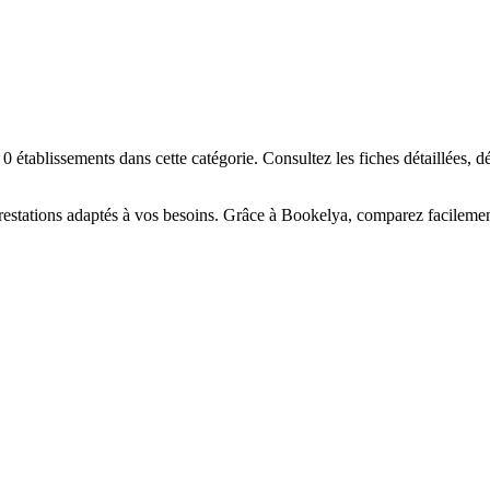
☀️
en-être
Centre de bronzage
💎
Piercing
h, custom, retouches
établissements dans cette catégorie. Consultez les fiches détaillées, dé
estations adaptés à vos besoins. Grâce à Bookelya, comparez facilement 