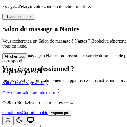
🪷
Centre de bi
Essayez d'élargir votre zone ou de retirer un filtre.
Effacer les filtres
Tatouage
🖋️
Salon de massage à Nantes
Tatouage, flas
Vous recherchez un Salon de massage à Nantes ? Bookelya répertorie 0 
🏢
Autre
vous en ligne.
Les Salon de massage à Nantes proposent une variété de soins et de pr
Afficher tout
correspond.
Vous êtes professionnel ?
Explorer par ville
Inscrivez votre salon gratuitement et apparaissez dans notre annuaire.
Salon de massage à Liège
Créer mon salon gratuitement
©
2026
Bookelya
.
Tous droits réservés.
Conditions
Confidentialité
Espace pro