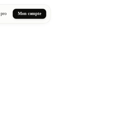
 pro
Mon compte
ail art
tiques, bien-être