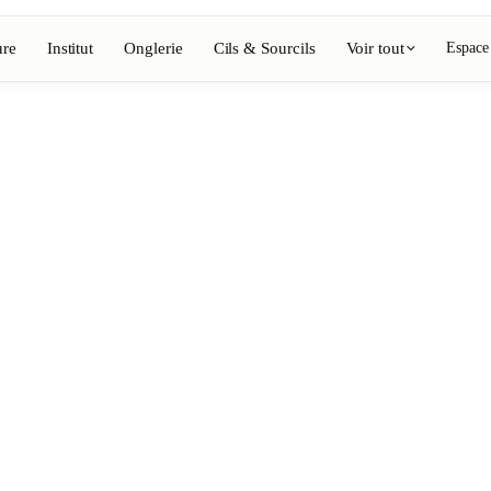
ure
Institut
Onglerie
Cils & Sourcils
Voir tout
Espace
Voir l'annuaire complet
Barbier
💈
ing, coloration
Barbe, rasage, dégradés
Onglerie
💅
épilation, maquillage
Manucure, semi-permanent, n
💄
ils
Maquillage permanent
⚡
Épilation laser
, esthétique
Massage
💆
nte, rituels
Massages relaxants, thérapeu