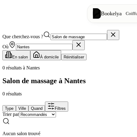
Bookelya
Coiff
Que cherchez-vous ?
Coiffure
✂️
Coupes, brush
Où
En salon
À domicile
Réinitialiser
Institut
✨
Soins visage, 
0
résultats à Nantes
Salon de massage à Nantes
👁️
Cils & sourc
0
résultats
Esthétique
⭐
Soins avancés
Type
Ville
Quand
Filtres
Trier par
Spa
🌸
Massages, déte
Aucun salon trouvé