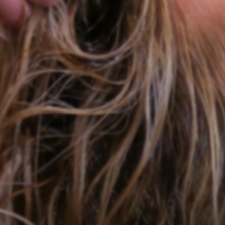
☀️
en-être
Centre de bronzage
💎
Piercing
h, custom, retouches