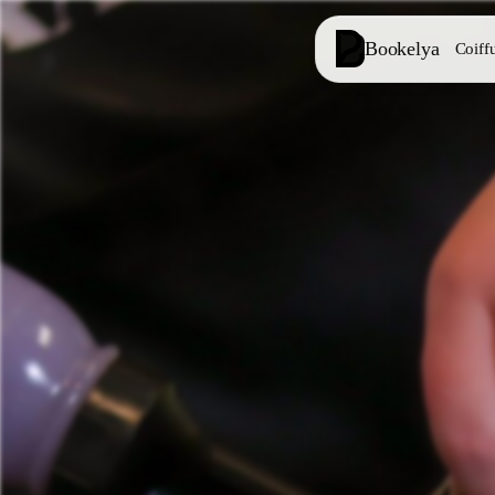
Bookelya
Coiff
Coiffure
✂️
Coupes, brush
Institut
✨
Soins visage, 
👁️
Cils & sourc
Esthétique
⭐
Soins avancés
Spa
🌸
Massages, déte