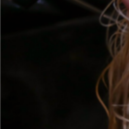
🪷
Centre de bi
Tatouage
🖋️
Tatouage, flas
🏢
Autre