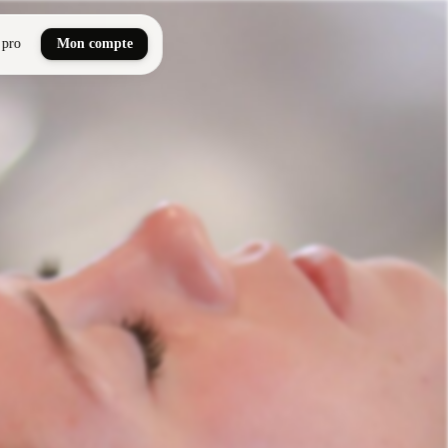
 pro
Mon compte
ail art
tiques, bien-être