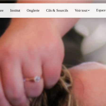
ure
Institut
Onglerie
Cils & Sourcils
Voir tout
Espace
Voir l'annuaire complet
Barbier
💈
ing, coloration
Barbe, rasage, dégradés
Onglerie
💅
épilation, maquillage
Manucure, semi-permanent, n
💄
ils
Maquillage permanent
⚡
Épilation laser
, esthétique
Massage
💆
nte, rituels
Massages relaxants, thérapeu