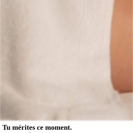
Tatouage, flash, custom, retouches
💎
Piercing
🏢
Autre
Tu mérites ce moment.