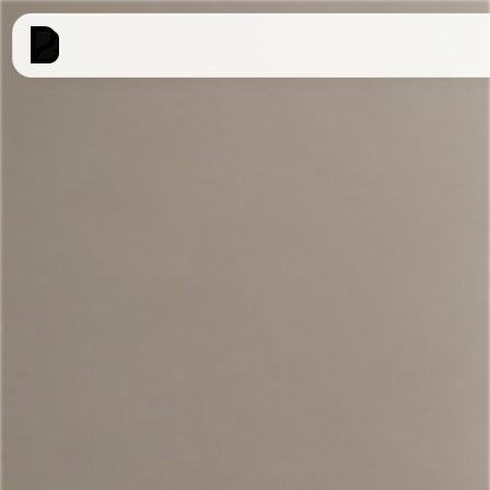
Coiffure
✂️
Coupes, brushing, coloration
Barbier
💈
Barbe, rasage, dégradés
Institut
✨
Soins visage, épilation, maquillage
Onglerie
💅
Manucure, semi-permanent, nail art
👁️
Cils & sourcils
💄
Maquillage permanent