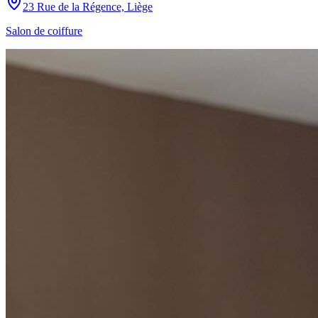
23 Rue de la Régence, Liège
Salon de coiffure