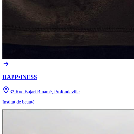
HAPP•INESS
32 Rue Bajart Binamé, Profondeville
Institut de beauté