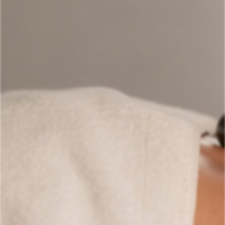
Esthétique
⭐
Soins avancés, esthétique
⚡
Épilation laser
Spa
🌸
Massages, détente, rituels
Massage
💆
Massages relaxants, thérapeutiques, bien-être
🪷
Centre de bien-être
☀️
Centre de bronzage
Tatouage
🖋️