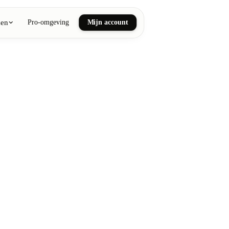
ken
Pro-omgeving
Mijn account
ail art
he en wellnessmassages