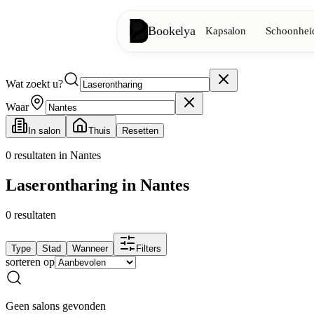
Bookelya
Kapsalon
Schoonheid
Wat zoekt u?
Kapsalon
✂️
Knipbeurten, föhnen, kleuring
Waar
In salon
Thuis
Resetten
Schoonheidsinstituut
✨
Gezichtsverzorging, ontharing, ma
0
resultaten in Nantes
Laserontharing in Nantes
👁️
Wimpers & wenkbrauwen
0
resultaten
Esthetiek
⭐
Geavanceerde behandelingen, esthe
Type
Stad
Wanneer
Filters
sorteren op
Spa
🌸
Massages, ontspanning, rituelen
Geen salons gevonden