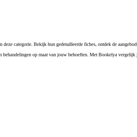
☀️
Zonnebankstudio
💎
Piercing
 deze categorie. Bekijk hun gedetailleerde fiches, ontdek de aangebod
behandelingen op maat van jouw behoeften. Met Bookelya vergelijk je ee