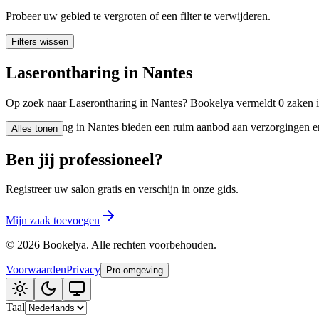
🪷
Wellnesscentrum
Probeer uw gebied te vergroten of een filter te verwijderen.
Filters wissen
Tatouage
🖋️
Laserontharing in Nantes
Tatouage, flash, custom, retouches
Op zoek naar Laserontharing in Nantes? Bookelya vermeldt 0 zaken in
🏢
Andere
Laserontharing in Nantes bieden een ruim aanbod aan verzorgingen en 
Alles tonen
Ben jij professioneel?
Registreer uw salon gratis en verschijn in onze gids.
Mijn zaak toevoegen
©
2026
Bookelya
.
Alle rechten voorbehouden.
Voorwaarden
Privacy
Pro-omgeving
Taal