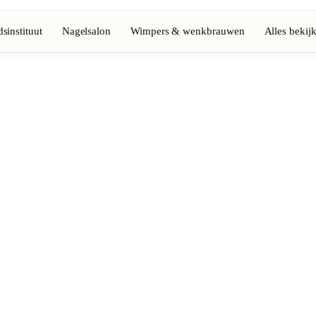
sinstituut
Nagelsalon
Wimpers & wenkbrauwen
Alles bekij
Volledige gids bekijken
Barbier
💈
Baard, scheren, fades
Nagelsalon
💅
ke-up
Manicure, semi-permanent, n
💄
Permanente make-up
⚡
Laserontharing
tiek
Massage
💆
Ontspannende, therapeutisc