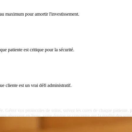
 au maximum pour amortir l'investissement.
ue patiente est critique pour la sécurité.
e cliente est un vrai défi administratif.
ée.
Gérez
vos
protocoles
de
soins,
suivez
les
cures
de
chaque
patiente,
p
ntes
réservent
en
ligne,
votre
équipe
se
concentre
sur
la
qualité
des
soins