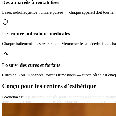
Des appareils à rentabiliser
Laser, radiofréquence, lumière pulsée — chaque appareil doit tourner
Les contre-indications médicales
Chaque traitement a ses restrictions. Mémoriser les antécédents de chaq
Le suivi des cures et forfaits
Cures de 5 ou 10 séances, forfaits trimestriels — suivre où en est chaqu
Conçu pour les centres d'esthétique
Bookelya
est
la
plateforme
pensée
pour
les
centres
d'esthétique
avanc
antécédents,
contre-indications
et
historique
des
traitements.
Vos
patie
Fonctionnalités