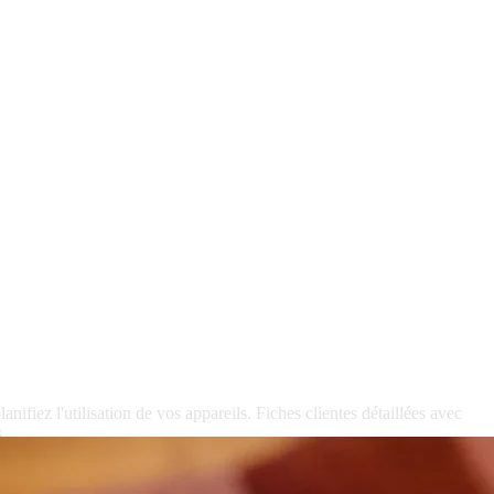
lanifiez
l'utilisation
de
vos
appareils.
Fiches
clientes
détaillées
avec
.