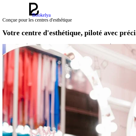
Bookelya
Conçue pour les centres d'esthétique
Votre centre d'esthétique, piloté avec préci
Soins avancés, amincissement, dermopigmentation — gérez vos protoco
Commencer gratuitement
Découvrir