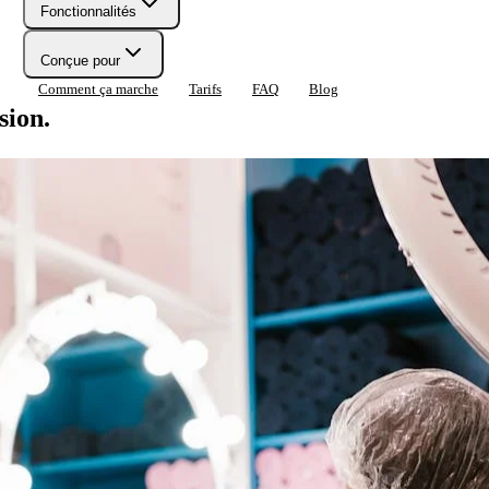
Fonctionnalités
Conçue pour
Comment ça marche
Tarifs
FAQ
Blog
sion.
les et vos rendez-vous sans friction.