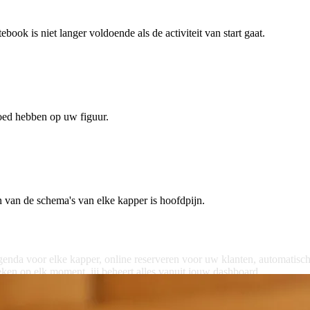
ook is niet langer voldoende als de activiteit van start gaat.
oed hebben op uw figuur.
 van de schema's van elke kapper is hoofdpijn.
genda
voor
elke
kapper,
online
reserveren
voor
uw
klanten,
automatisc
eken
op
elk
moment,
jij
beheert
alles
vanuit
jouw
dashboard.