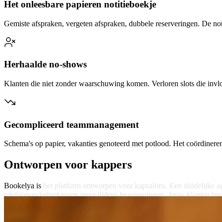
Het onleesbare papieren notitieboekje
Gemiste afspraken, vergeten afspraken, dubbele reserveringen. De noteb
Herhaalde no-shows
Klanten die niet zonder waarschuwing komen. Verloren slots die invl
Gecompliceerd teammanagement
Schema's op papier, vakanties genoteerd met potlood. Het coördineren
Ontworpen voor kappers
Bookelya
is
het
platform
ontworpen
voor
kapsalons.
Een
duidelijke
a
telefoononderbrekingen
meer
tijdens
bezuinigingen.
Jouw
klanten
bo
Functies