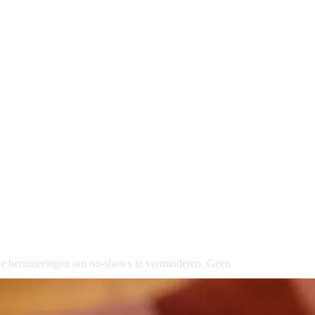
he
herinneringen
om
no-shows
te
verminderen.
Geen