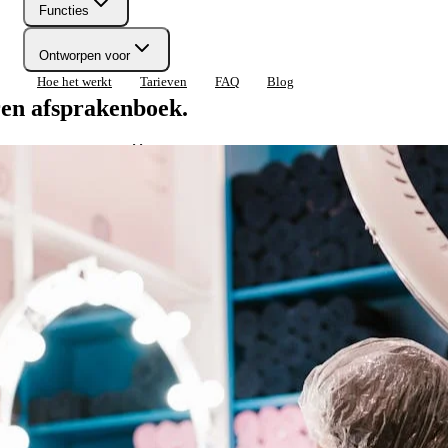
Functies
Ontworpen voor
Hoe het werkt
Tarieven
FAQ
Blog
ren afsprakenboek.
lon nodig heeft, in één tool.