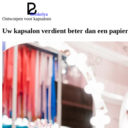
Bookelya
Ontworpen voor kapsalons
Uw kapsalon verdient beter dan een papie
Agenda, online reserveren, klanten- en teambeheer. Alles wat uw kapsa
Gratis starten
Ontdekken